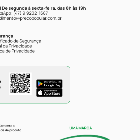
| De segunda à sexta-feira, das 8h às 19h
sApp: (47) 9 9202-1687
dimento@precopopular.com.br
urança
ificado de Segurança
l da Privacidade
ica de Privacidade
e
e
 Somente o
UMA MARCA
ade de produto