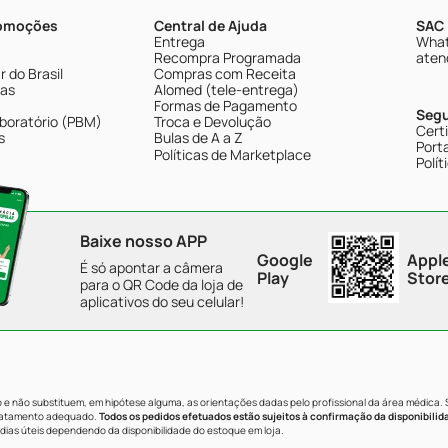
romoções
Central de Ajuda
SAC 
Entrega
What
Recompra Programada
aten
 do Brasil
Compras com Receita
tas
Alomed (tele-entrega)
Formas de Pagamento
Seg
boratório (PBM)
Troca e Devolução
Cert
s
Bulas de A a Z
Porta
Políticas de Marketplace
Polít
Baixe nosso APP
Google
Appl
É só apontar a câmera
Play
Stor
para o QR Code da loja de
aplicativos do seu celular!
e não substituem, em hipótese alguma, as orientações dadas pelo profissional da área médica.
tratamento adequado.
Todos os pedidos efetuados estão sujeitos à confirmação da disponibilid
dias úteis dependendo da disponibilidade do estoque em loja.