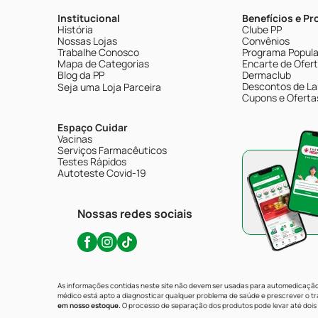
Institucional
Benefícios e P
História
Clube PP
Nossas Lojas
Convênios
Trabalhe Conosco
Programa Popular
Mapa de Categorias
Encarte de Ofer
Blog da PP
Dermaclub
Descontos de La
Seja uma Loja Parceira
Cupons e Oferta
Espaço Cuidar
Vacinas
Serviços Farmacêuticos
Testes Rápidos
Autoteste Covid-19
Nossas redes sociais
As informações contidas neste site não devem ser usadas para automedicação 
médico está apto a diagnosticar qualquer problema de saúde e prescrever o 
em nosso estoque.
O processo de separação dos produtos pode levar até dois 