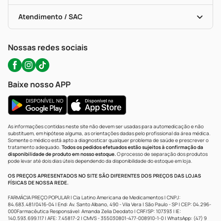
Bulas De A A Z
Autoteste Covid-19
Certificado De Segurança
Políticas De Marketplace
Portal Da Privacidade
Atendimento / SAC
Política De Privacidade
WhatsApp (47) 9202-1687
Atendimento@precopopular.com.br
Nossas redes sociais
Baixe nosso APP
As informações contidas neste site não devem ser usadas para automedicação e não
substituem, em hipótese alguma, as orientações dadas pelo profissional da área médica.
Somente o médico está apto a diagnosticar qualquer problema de saúde e prescrever o
tratamento adequado.
Todos os pedidos efetuados estão sujeitos à confirmação da
disponibilidade de produto em nosso estoque.
O processo de separação dos produtos
pode levar até dois dias úteis dependendo da disponibilidade do estoque em loja.
OS PREÇOS APRESENTADOS NO SITE SÃO DIFERENTES DOS PREÇOS DAS LOJAS
FÍSICAS DE NOSSA REDE.
FARMÁCIA PREÇO POPULAR | Cia Latino Americana de Medicamentos | CNPJ:
84.683.481/0416-04 | End: Av. Santo Albano, 490 - Vila Vera | São Paulo - SP | CEP: 04.296-
000Farmacêutica Responsável: Amanda Zelia Deodato | CRF/SP: 107393 | IE:
140.593.699.117 | AFE: 7.45817-2 | CMVS - 355030801-477-008910-1-0 | WhatsApp: (47) 9