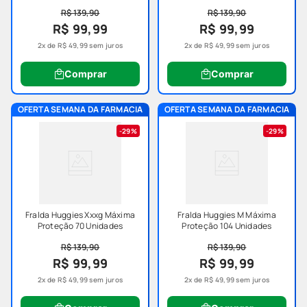
fraldas, temos uma ampla variedade de produtos para
R$ 139,90
R$ 139,90
bebês que vão facilitar o seu dia a dia. Desde alimentos
R$ 99,99
R$ 99,99
infantis até itens de higiene e cuidados especiais. Confira!
2
x de
R$
49
,
99
sem juros
2
x de
R$
49
,
99
sem juros
Comprar
Comprar
OFERTA SEMANA DA FARMACIA
OFERTA SEMANA DA FARMACIA
29%
29%
Fralda Huggies Xxxg Máxima
Fralda Huggies M Máxima
Proteção 70 Unidades
Proteção 104 Unidades
R$ 139,90
R$ 139,90
R$ 99,99
R$ 99,99
2
x de
R$
49
,
99
sem juros
2
x de
R$
49
,
99
sem juros