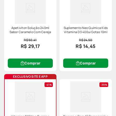
cabem no seu bolso e um atendimento próximo, pensado
para o seu dia a dia.
Apetiviton Solução 240ml
Suplemento Neo Química Kids
Sabor Caramelo Com Cereja
Vitamina D3 400ui Gotas 10ml
R$ 50,41
R$ 24,50
R$ 29,17
R$ 14,45
Comprar
Comprar
EXCLUSIVO SITE E APP
41%
39%