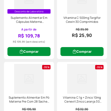
Desconto de Laboratório
Suplemento Alimentar Em
Vitamina C 500mg Targifor
Cápsulas Materna
Cewin 30 Comprimidos
Multivitamínico Com Dha 30
A partir de
R$ 39,99
Unidades
R$ 25,90
R$ 109,78
R$ 109,99
(sem desconto)
Comprar
Comprar
35%
35%
Suplemento Alimentar Em Pó
Vitamina C 1g + Zinco 10mg
Materna Pre Com 28 Saches
Cenevit Zinco Laranja 30
De 5g Cada Sabor Laranja
Comprimidos Efervescentes
R$ 199,90
R$ 32,90
Nestle