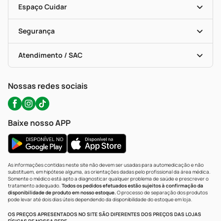
Dermaclub
Recompra Programada
Espaço Cuidar
Descontos De Laboratório (PBM)
Compras Com Receita
Cupons E Ofertas
Alomed (tele-Entrega)
Vacinas
Formas De Pagamento
Serviços Farmacêuticos
Segurança
Troca E Devolução
Testes Rápidos
Bulas De A A Z
Autoteste Covid-19
Certificado De Segurança
Políticas De Marketplace
Portal Da Privacidade
Atendimento / SAC
Política De Privacidade
WhatsApp (47) 9202-1687
Atendimento@precopopular.com.br
Nossas redes sociais
Baixe nosso APP
As informações contidas neste site não devem ser usadas para automedicação e não
substituem, em hipótese alguma, as orientações dadas pelo profissional da área médica.
Somente o médico está apto a diagnosticar qualquer problema de saúde e prescrever o
tratamento adequado.
Todos os pedidos efetuados estão sujeitos à confirmação da
disponibilidade de produto em nosso estoque.
O processo de separação dos produtos
pode levar até dois dias úteis dependendo da disponibilidade do estoque em loja.
OS PREÇOS APRESENTADOS NO SITE SÃO DIFERENTES DOS PREÇOS DAS LOJAS