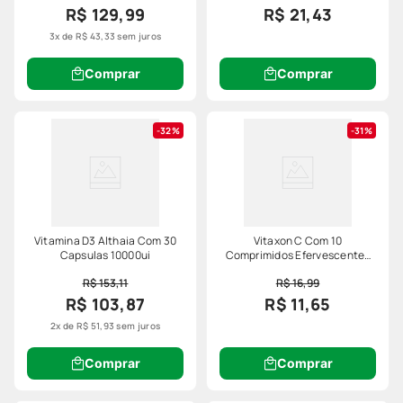
R$ 129,99
R$ 21,43
3
x de
R$
43
,
33
sem juros
Comprar
Comprar
32%
31%
Vitamina D3 Althaia Com 30
Vitaxon C Com 10
Capsulas 10000ui
Comprimidos Efervescentes
3+tripla Acao Sabor Laranja
R$ 153,11
R$ 16,99
R$ 103,87
R$ 11,65
2
x de
R$
51
,
93
sem juros
Comprar
Comprar