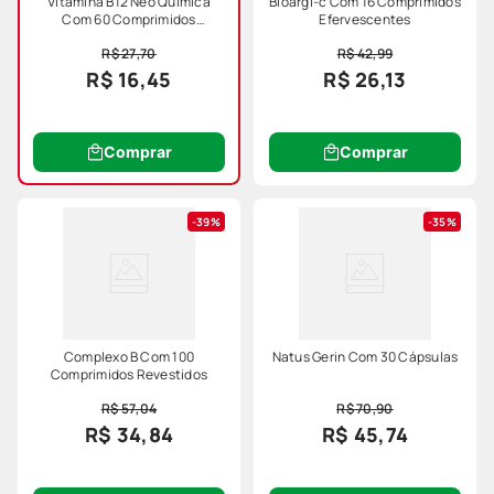
Vitamina B12 Neo Quimica
Bioargi-c Com 16 Comprimidos
Com 60 Comprimidos
Efervescentes
Mastigaveis Sabor Morango
R$ 27,70
R$ 42,99
R$ 16,45
R$ 26,13
Comprar
Comprar
39%
35%
Complexo B Com 100
Natus Gerin Com 30 Cápsulas
Comprimidos Revestidos
R$ 57,04
R$ 70,90
R$ 34,84
R$ 45,74