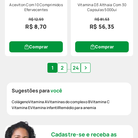
Aceviton Com 10 Comprimidos
Vitamina D3 Althaia Com 30
Efervecentes
Capsulas 5000ui
R$ 12,59
R$ 81,53
R$ 8,70
R$ 56,35
Comprar
Comprar
1
2
...
24
Sugestões para
você
Colágeno
Vitamina A
Vitaminas do complexo B
Vitamina C
Vitamina E
Vitamina infantil
Remédio para anemia
Cadastre-se e receba as