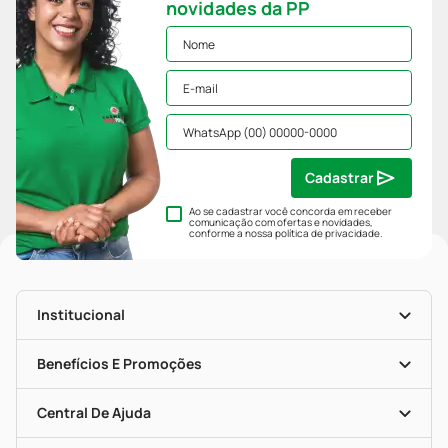
novidades da PP
Cadastrar
Ao se cadastrar você concorda em receber
comunicação com ofertas e novidades,
conforme a nossa
política de privacidade
.
Institucional
História
Nossas Lojas
Benefícios E Promoções
Trabalhe Conosco
Mapa De Categorias
Clube PP
Blog Da PP
Convênios
Central De Ajuda
Seja Uma Loja Parceira
Programa Popular Do Brasil
Encarte De Ofertas
Entrega