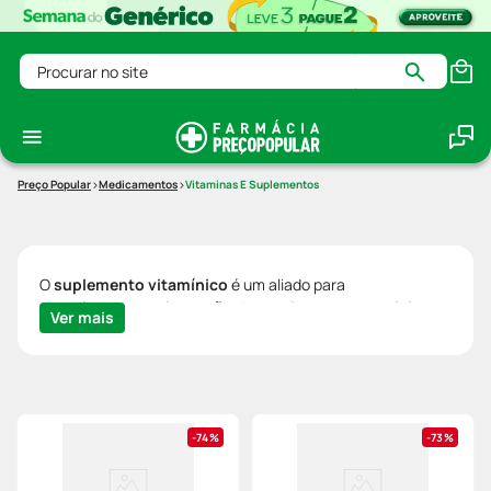
Procurar no site
Medicamentos
Vitaminas E Suplementos
O
suplemento vitamínico
é um aliado para
complementar a ingestão de nutrientes essenciais
,
Ver mais
contribuindo para o equilíbrio do organismo. Em casos de
sintomas intensos ou persistentes, é sempre
recomendado buscar a avaliação de um profissional de
saúde.
A deficiência de vitaminas acontece quando a alimentação
74%
73%
não fornece todos os nutrientes necessários, podendo se
manifestar por cansaço constante, queda da imunidade e