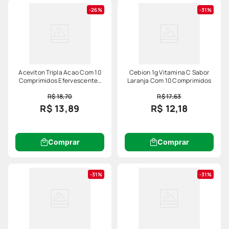
26%
31%
Aceviton Tripla Acao Com 10
Cebion 1g Vitamina C Sabor
Comprimidos Efervescentes
Laranja Com 10 Comprimidos
Laranja
R$ 18,70
R$ 17,63
R$ 13,89
R$ 12,18
Comprar
Comprar
31%
31%