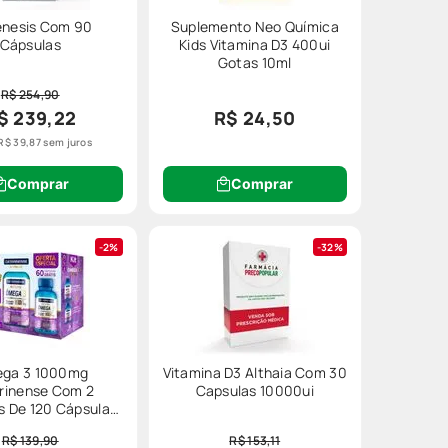
nesis Com 90
Suplemento Neo Química
Cápsulas
Kids Vitamina D3 400ui
Gotas 10ml
R$ 254,90
$ 239,22
R$ 24,50
R$
39
,
87
sem juros
Comprar
Comprar
2%
32%
ga 3 1000mg
Vitamina D3 Althaia Com 30
rinense Com 2
Capsulas 10000ui
s De 120 Cápsulas
60 Cápsulas
R$ 139,90
R$ 153,11