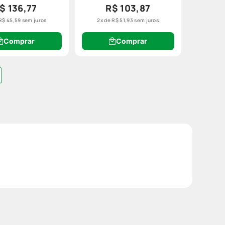
$ 136,77
R$ 103,87
R$
45
,
59
sem juros
2
x de
R$
51
,
93
sem juros
Comprar
Comprar