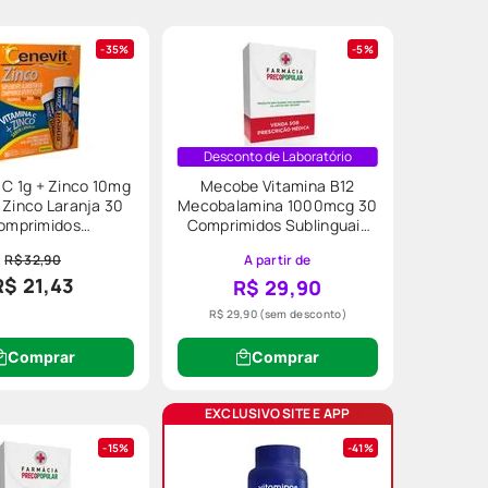
rnece vitaminas e minerais em
35%
5%
Desconto de Laboratório
 C 1g + Zinco 10mg
Mecobe Vitamina B12
 Zinco Laranja 30
Mecobalamina 1000mcg 30
omprimidos
Comprimidos Sublinguais
ervescentes
Myralis
R$ 32,90
A partir de
R$ 21,43
R$ 29,90
s. Alguns pontos importantes para
R$ 29,90
(sem desconto)
Comprar
Comprar
EXCLUSIVO SITE E APP
15%
41%