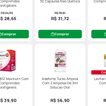
Comprimidos
30 Capsulas Neo Quimica
Compri
astigáveis
 para tomar?
R$ 34,90
R$ 78,61
$ 28,65
R$ 31,72
erido junto a uma das principais refeições
, como almoço ou jantar.
plemento faz efeito?
Comprar
Comprar
dos
após cerca de 30 dias de uso contínuo
. Esse é o tempo necessári
mo.
 estar presentes?
ssenciais, como:
Co
Adeforte Turbo Ampola
Lavitan
Comprimidos
Com 2 Ampolas De 3ml
Com
astigaveis
Solucao Oral
$ 39,90
R$ 56,90
R