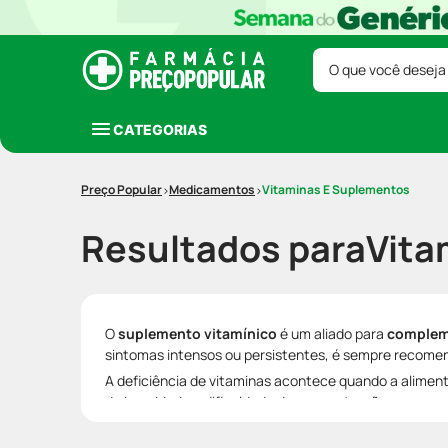
O que você deseja
CATEGORIAS
Medicamentos
Vitaminas E Suplementos
Resultados para
Vita
O
suplemento vitamínico
é um aliado para
compleme
sintomas intensos ou persistentes, é sempre recomen
A deficiência de vitaminas acontece quando a alimen
da imunidade e dificuldade de concentração.
Para que serve o supl