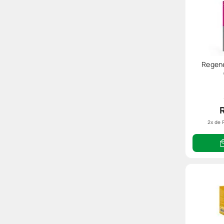
Regene
2
x de