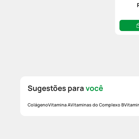
Sugestões para
você
Colágeno
Vitamina A
Vitaminas do Complexo B
Vitami