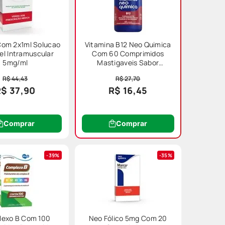
mbém pode ser recomendada em
Com 2x1ml Solucao
Vitamina B12 Neo Quimica
vel Intramuscular
Com 60 Comprimidos
5mg/ml
Mastigaveis Sabor
Morango
R$ 44,43
R$ 27,70
R$ 37,90
R$ 16,45
Comprar
Comprar
39%
35%
individuais, que devem ser avaliadas
exo B Com 100
Neo Fólico 5mg Com 20