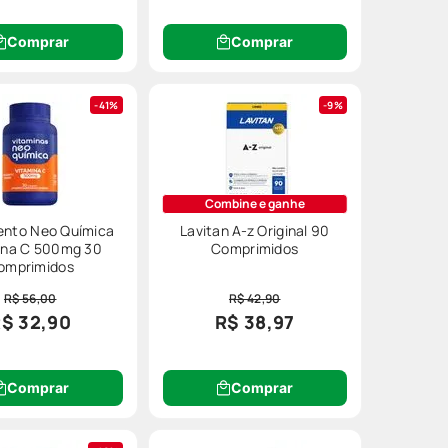
Comprar
Comprar
41%
9%
sumo excessivo pode causar efeitos
Combine e ganhe
nto Neo Química
Lavitan A-z Original 90
ina C 500mg 30
Comprimidos
omprimidos
stá ao seu lado, com opções
R$ 56,00
R$ 42,90
$ 32,90
R$ 38,97
Comprar
Comprar