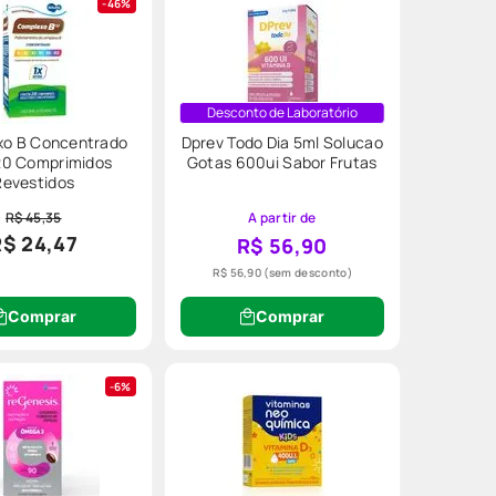
46%
Desconto de Laboratório
o B Concentrado
Dprev Todo Dia 5ml Solucao
0 Comprimidos
Gotas 600ui Sabor Frutas
Revestidos
R$ 45,35
A partir de
R$ 24,47
R$ 56,90
R$ 56,90
(sem desconto)
Comprar
Comprar
6%