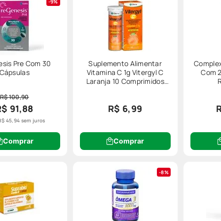
9%
sis Pre Com 30
Suplemento Alimentar
Complex
Cápsulas
Vitamina C 1g Vitergyl C
Com 2
Laranja 10 Comprimidos
Efervescentes
R$ 100,90
R$ 91,88
R$ 6,99
R$
45
,
94
sem juros
Comprar
Comprar
8%