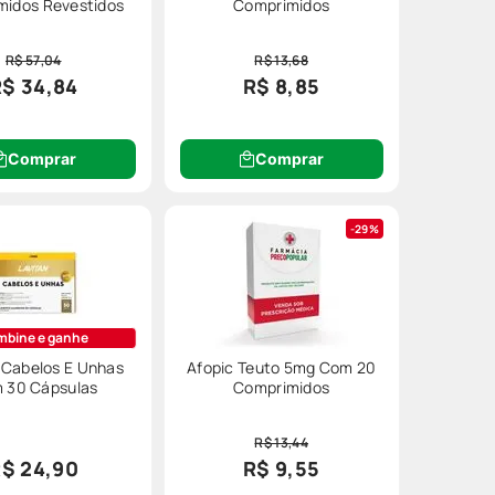
midos Revestidos
Comprimidos
R$ 57,04
R$ 13,68
R$ 34,84
R$ 8,85
 Isso ajuda na absorção das vitaminas
Comprar
Comprar
o para que vitaminas e minerais
29%
mbine e ganhe
 Cabelos E Unhas
Afopic Teuto 5mg Com 20
 30 Cápsulas
Comprimidos
R$ 13,44
$ 24,90
R$ 9,55