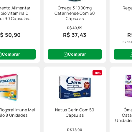
ento Alimentar
Ômega 3 1000mg
Rege
bio Vitamina D
Catarinense Com 60
ui 90 Cápsulas
Cápsulas
elatinosas
R$ 40,59
$ 50,90
R$ 37,43
R
6
x de
Comprar
Comprar
18%
Flogoral Imune Mel
Natus Gerin Com 50
Ôme
mão 8 Unidades
Cápsulas
Cata
Unidade
+ 
R$ 78,90