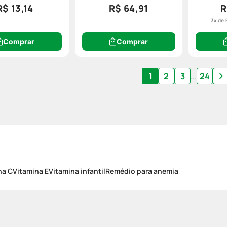
R$ 13,14
R$ 64,91
R
3
x de
Comprar
Comprar
1
2
3
...
24
na C
Vitamina E
Vitamina infantil
Remédio para anemia