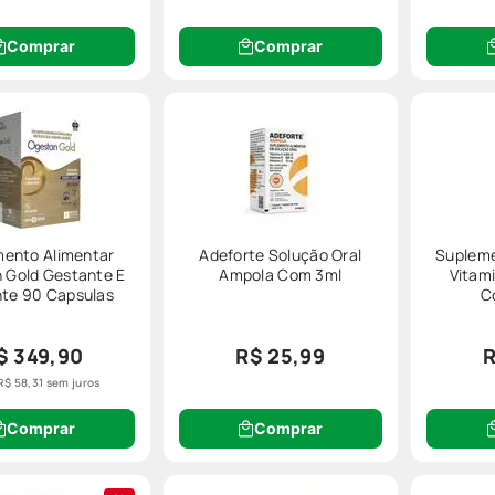
rmula.
Comprar
Comprar
 consumo
tenção. Eles
não substituem uma alimentação equilibrada
, e o con
 profissional de saúde;
ação;
;
ento Alimentar
Adeforte Solução Oral
Supleme
u uso contínuo de
medicamentos
.
 Gold Gestante E
Ampola Com 3ml
Vitam
te 90 Capsulas
C
cuidar da sua saúde com mais tranquilidade, a
Farmácia Preço Popular
e
próximo, pensado para o seu dia a dia.
$ 349,90
R$ 25,99
R
R$
58
,
31
sem juros
Comprar
Comprar