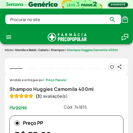
Procurar no site
Mamãe e Bebê
Cabelo
Shampoo
Shampoo Huggies Camomila 400ml
Vendido e entregue por:
Preço Popular
Shampoo Huggies Camomila 400ml
(
3
)
Cód
:
741815
Huggies
Preço PP