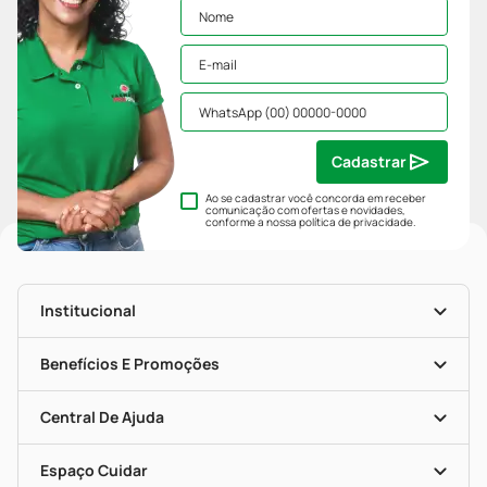
Cadastrar
Ao se cadastrar você concorda em receber
comunicação com ofertas e novidades,
conforme a nossa
política de privacidade
.
Institucional
História
Nossas Lojas
Benefícios E Promoções
Trabalhe Conosco
Mapa De Categorias
Clube PP
Blog Da PP
Convênios
Central De Ajuda
Seja Uma Loja Parceira
Programa Popular Do Brasil
Encarte De Ofertas
Entrega
Dermaclub
Recompra Programada
Espaço Cuidar
Descontos De Laboratório (PBM)
Compras Com Receita