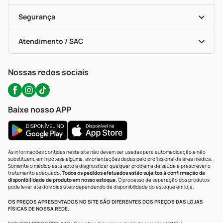
Cupons E Ofertas
Alomed (tele-Entrega)
Vacinas
Formas De Pagamento
Serviços Farmacêuticos
Segurança
Troca E Devolução
Testes Rápidos
Bulas De A A Z
Autoteste Covid-19
Certificado De Segurança
Políticas De Marketplace
Portal Da Privacidade
Atendimento / SAC
Política De Privacidade
WhatsApp (47) 9202-1687
Atendimento@precopopular.com.br
Nossas redes sociais
Baixe nosso APP
As informações contidas neste site não devem ser usadas para automedicação e não
substituem, em hipótese alguma, as orientações dadas pelo profissional da área médica.
Somente o médico está apto a diagnosticar qualquer problema de saúde e prescrever o
tratamento adequado.
Todos os pedidos efetuados estão sujeitos à confirmação da
disponibilidade de produto em nosso estoque.
O processo de separação dos produtos
pode levar até dois dias úteis dependendo da disponibilidade do estoque em loja.
OS PREÇOS APRESENTADOS NO SITE SÃO DIFERENTES DOS PREÇOS DAS LOJAS
FÍSICAS DE NOSSA REDE.