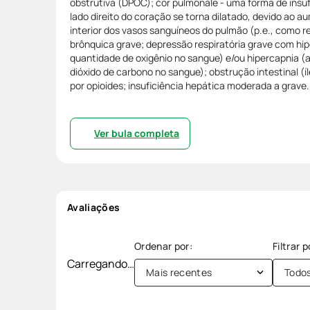
obstrutiva (DPOC); cor pulmonale - uma forma de insuf
lado direito do coração se torna dilatado, devido ao 
interior dos vasos sanguíneos do pulmão (p.e., como 
brônquica grave; depressão respiratória grave com hip
quantidade de oxigênio no sangue) e/ou hipercapnia 
dióxido de carbono no sangue); obstrução intestinal (íl
por opioides; insuficiência hepática moderada a grave.
Ver bula completa
Avaliações
Carregando…
Mais recentes
Todo