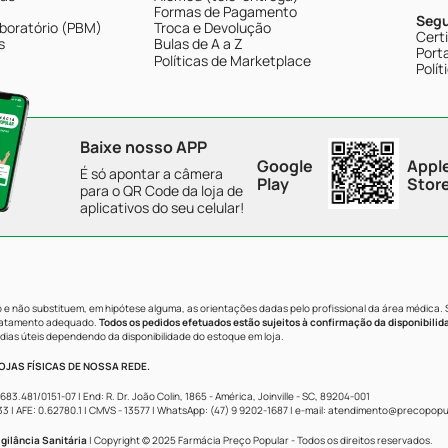
Formas de Pagamento
Seg
boratório (PBM)
Troca e Devolução
Cert
s
Bulas de A a Z
Porta
Políticas de Marketplace
Polít
Baixe nosso APP
Google
Appl
É só apontar a câmera
Play
Stor
para o QR Code da loja de
aplicativos do seu celular!
e não substituem, em hipótese alguma, as orientações dadas pelo profissional da área médica.
tratamento adequado.
Todos os pedidos efetuados estão sujeitos à confirmação da disponibilid
dias úteis dependendo da disponibilidade do estoque em loja.
JAS FÍSICAS DE NOSSA REDE.
481/0151-07 | End: R. Dr. João Colin, 1865 - América, Joinville - SC, 89204-001
AFE: 0.62780.1 | CMVS - 13577 | WhatsApp: (47) 9 9202-1687 | e-mail:
atendimento@precopopul
gilância Sanitária
| Copyright © 2025 Farmácia Preço Popular - Todos os direitos reservados.