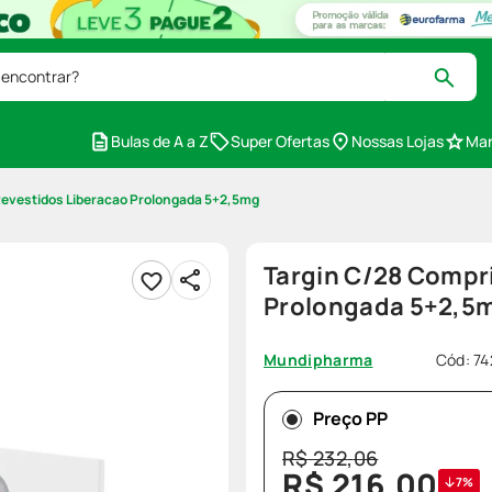
 encontrar?
Bulas de A a Z
Super Ofertas
Nossas Lojas
Mar
Revestidos Liberacao Prolongada 5+2,5mg
Targin C/28 Compr
Prolongada 5+2,5
Cód
:
74
Mundipharma
Preço PP
R$
232
,
06
R$
216
,
00
7%