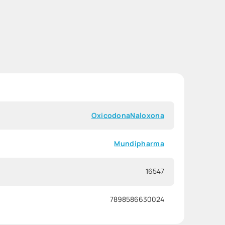
Oxicodona
Naloxona
Mundipharma
16547
7898586630024