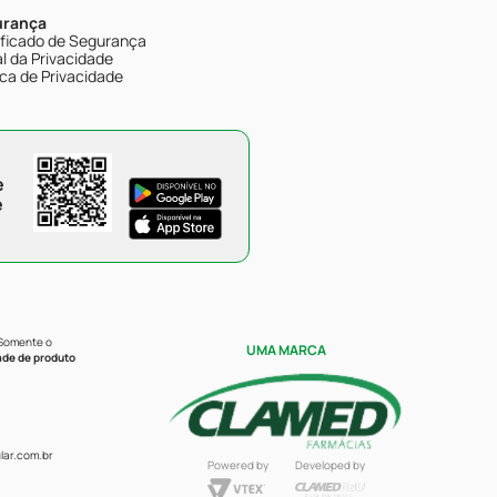
urança
ificado de Segurança
l da Privacidade
ica de Privacidade
e
e
 Somente o
UMA MARCA
ade de produto
ar.com.br
Powered by
Developed by