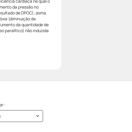
iciência cardíaca na qual o
aumento da pressão no
resultado de DPOC); asma
óxia (diminuição da
(aumento da quantidade de
eo paralítico) não induzida
s