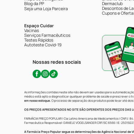
Blog da PP
Dermaclub
Descontos de La
Seja uma Loja Parceira
Cupons e Oferta
Espaço Cuidar
Vacinas
Serviços Farmacêuticos
Testes Rápidos
Autoteste Covid-19
Nossas redes sociais
As informações contidas neste site não devem ser usadas para automedicação 
médico está apto a diagnosticar qualquer problema de saúde e prescrever o 
em nosso estoque.
O processo de separação dos produtos pode levar até dois 
OS PREÇOS APRESENTADOS NO SITE SÃO DIFERENTES DOS PREÇOS DAS LO
FARMÁCIA PREÇO POPULAR | Cia Latino Americana de Medicamentos | CNPJ: 84.683.
Farmacêutica Responsável: DANIELE VOGELSANGER CRF/SC 6566 | IE: 250192233 | 
A Farmácia Preço Popular segue as determinações da Agência Nacional de Vi