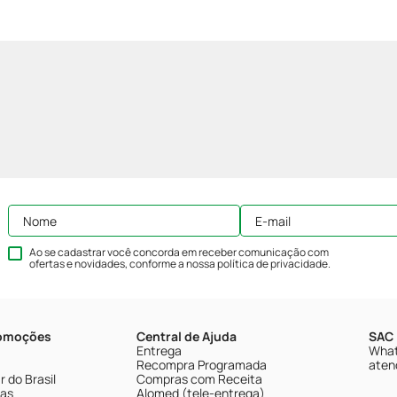
Ao se cadastrar você concorda em receber comunicação com
ofertas e novidades, conforme a nossa
política de privacidade
.
romoções
Central de Ajuda
SAC 
Entrega
What
Recompra Programada
aten
 do Brasil
Compras com Receita
tas
Alomed (tele-entrega)