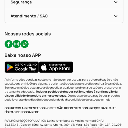
Formas De Pagamento
Serviços Farmacêuticos
Segurança
Troca E Devolução
Testes Rápidos
Bulas De A A Z
Autoteste Covid-19
Certificado De Segurança
Políticas De Marketplace
Portal Da Privacidade
Atendimento / SAC
Política De Privacidade
WhatsApp (47) 9202-1687
Atendimento@precopopular.com.br
Nossas redes sociais
Baixe nosso APP
As informações contidas neste site não devem ser usadas para automedicação e não
substituem, em hipótese alguma, as orientações dadas pelo profissional da área médica.
Somente o médico está apto a diagnosticar qualquer problema de saúde e prescrever o
tratamento adequado.
Todos os pedidos efetuados estão sujeitos à confirmação da
disponibilidade de produto em nosso estoque.
O processo de separação dos produtos
pode levar até dois dias úteis dependendo da disponibilidade do estoque em loja.
OS PREÇOS APRESENTADOS NO SITE SÃO DIFERENTES DOS PREÇOS DAS LOJAS
FÍSICAS DE NOSSA REDE.
FARMÁCIA PREÇO POPULAR | Cia Latino Americana de Medicamentos | CNPJ:
84.683.481/0416-04 | End: Av. Santo Albano, 490 - Vila Vera | São Paulo - SP | CEP: 04.296-