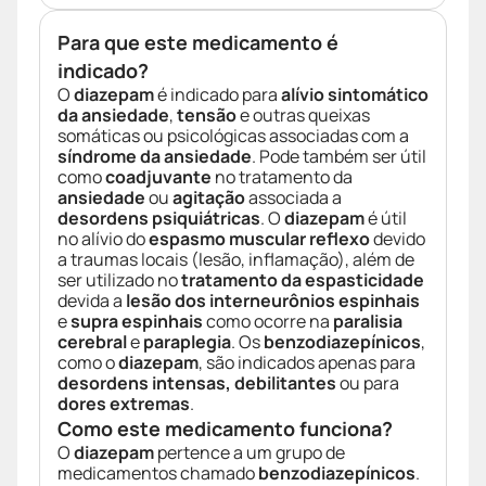
Para que este medicamento é
indicado?
O
diazepam
é indicado para
alívio sintomático
da ansiedade
,
tensão
e outras queixas
somáticas ou psicológicas associadas com a
síndrome da ansiedade
. Pode também ser útil
como
coadjuvante
no tratamento da
ansiedade
ou
agitação
associada a
desordens psiquiátricas
. O
diazepam
é útil
no alívio do
espasmo muscular reflexo
devido
a traumas locais (lesão, inflamação), além de
ser utilizado no
tratamento da espasticidade
devida a
lesão dos interneurônios espinhais
e
supra espinhais
como ocorre na
paralisia
cerebral
e
paraplegia
. Os
benzodiazepínicos
,
como o
diazepam
, são indicados apenas para
desordens intensas, debilitantes
ou para
dores extremas
.
Como este medicamento funciona?
O
diazepam
pertence a um grupo de
medicamentos chamado
benzodiazepínicos
.