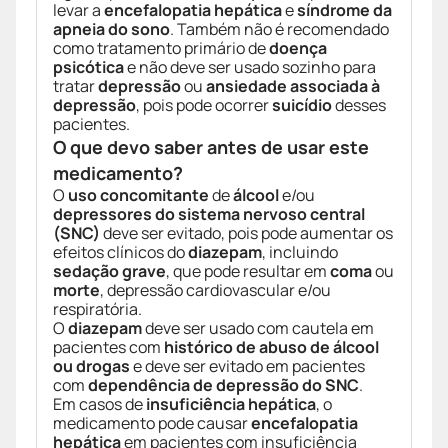
levar a
encefalopatia hepática
e
síndrome da
apneia do sono
. Também não é recomendado
como tratamento primário de
doença
psicótica
e não deve ser usado sozinho para
tratar
depressão
ou
ansiedade associada à
depressão
, pois pode ocorrer
suicídio
desses
pacientes.
O que devo saber antes de usar este
medicamento?
O
uso concomitante
de
álcool
e/ou
depressores do sistema nervoso central
(SNC)
deve ser evitado, pois pode aumentar os
efeitos clínicos do
diazepam
, incluindo
sedação grave
, que pode resultar em
coma
ou
morte
, depressão cardiovascular e/ou
respiratória.
O
diazepam
deve ser usado com cautela em
pacientes com
histórico de abuso de álcool
ou drogas
e deve ser evitado em pacientes
com
dependência de depressão do SNC
.
Em casos de
insuficiência hepática
, o
medicamento pode causar
encefalopatia
hepática
em pacientes com insuficiência