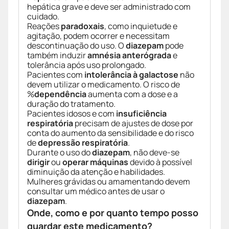
hepática grave e deve ser administrado com
cuidado.
Reações
paradoxais
, como inquietude e
agitação, podem ocorrer e necessitam
descontinuação do uso. O
diazepam
pode
também induzir
amnésia anterógrada
e
tolerância após uso prolongado.
Pacientes com
intolerância à galactose
não
devem utilizar o medicamento. O risco de
%
dependência
aumenta com a dose e a
duração do tratamento.
Pacientes idosos e com
insuficiência
respiratória
precisam de ajustes de dose por
conta do aumento da sensibilidade e do risco
de
depressão respiratória
.
Durante o uso do
diazepam
, não deve-se
dirigir
ou
operar máquinas
devido à possível
diminuição da atenção e habilidades.
Mulheres grávidas ou amamentando devem
consultar um médico antes de usar o
diazepam
.
Onde, como e por quanto tempo posso
guardar este medicamento?