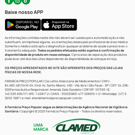
Baixe nosso APP
As informações contidas neste site não devem ser usadas para automedicação e não
substituem, em hipótese alguma, as orientações dadas pelo profissional da área médica.
Somente o médico está apto a diagnosticar qualquer problema de saúde e prescrever o
tratamento adequado.
Todos os pedidos efetuados estão sujeitos à confirmação da
disponibilidade de produto em nosso estoque.
O processo de separação dos produtos
pode levar até dois dias úteis dependendo da disponibilidade do estoque em loja.
OS PREÇOS APRESENTADOS NO SITE SÃO DIFERENTES DOS PREÇOS DAS LOJAS
FÍSICAS DE NOSSA REDE.
FARMÁCIA PREÇO POPULAR | Cia Latino Americana de Medicamentos | CNPJ:
84.683.481/0416-04 | End: Av. Santo Albano, 490 - Vila Vera | São Paulo - SP | CEP: 04.296-
000Farmacêutica Responsável: Amanda Zelia Deodato | CRF/SP: 107393 | IE:
140.593.699.117 | AFE: 7.45817-2 | CMVS - 355030801-477-008910-1-0 | WhatsApp: (47) 9
9202-1687 | e-mail:
atendimento@precopopular.com.br
.
A Farmácia Preço Popular segue as determinações da Agência Nacional de Vigilância
Sanitária
| Copyright © 2025 Farmácia Preço Popular - Todos os direitos reservados.
UMA
MARCA