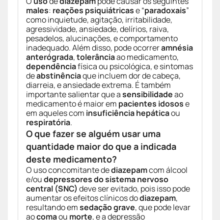
O
uso
de
diazepam
pode causar os seguintes
males
:
reações psiquiátricas
e “
paradoxais
”
como inquietude, agitação, irritabilidade,
agressividade, ansiedade, delírios, raiva,
pesadelos, alucinações, e comportamento
inadequado. Além disso, pode ocorrer
amnésia
anterógrada
,
tolerância
ao medicamento,
dependência
física ou psicológica, e sintomas
de
abstinência
que incluem dor de cabeça,
diarreia, e ansiedade extrema. É também
importante salientar que a
sensibilidade
ao
medicamento é maior em
pacientes idosos
e
em aqueles com
insuficiência hepática
ou
respiratória
.
O que fazer se alguém usar uma
quantidade maior do que a indicada
deste medicamento?
O uso concomitante de
diazepam
com álcool
e/ou
depressores do sistema nervoso
central (SNC)
deve ser evitado, pois isso pode
aumentar os efeitos clínicos do
diazepam
,
resultando em
sedação grave
, que pode levar
ao
coma
ou
morte
, e a depressão