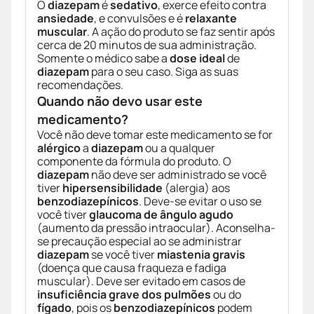
O
diazepam
é
sedativo
, exerce efeito contra
ansiedade
, e convulsões e é
relaxante
muscular
. A ação do produto se faz sentir após
cerca de 20 minutos de sua administração.
Somente o médico sabe a
dose ideal
de
diazepam
para o seu caso. Siga as suas
recomendações.
Quando não devo usar este
medicamento?
Você não deve tomar este medicamento se for
alérgico
a
diazepam
ou a qualquer
componente da fórmula do produto. O
diazepam
não deve ser administrado se você
tiver
hipersensibilidade
(alergia) aos
benzodiazepínicos
. Deve-se evitar o uso se
você tiver
glaucoma de ângulo agudo
(aumento da pressão intraocular). Aconselha-
se precaução especial ao se administrar
diazepam
se você tiver
miastenia gravis
(doença que causa fraqueza e fadiga
muscular). Deve ser evitado em casos de
insuficiência grave dos pulmões
ou do
fígado
, pois os
benzodiazepínicos
podem