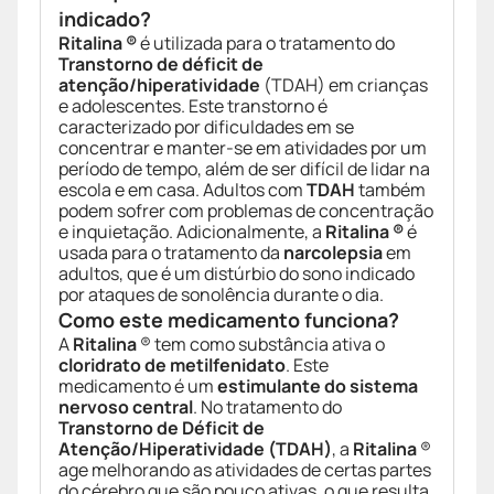
indicado?
Ritalina ®
é utilizada para o tratamento do
Transtorno de déficit de
atenção/hiperatividade
(TDAH) em crianças
e adolescentes. Este transtorno é
caracterizado por dificuldades em se
concentrar e manter-se em atividades por um
período de tempo, além de ser difícil de lidar na
escola e em casa. Adultos com
TDAH
também
podem sofrer com problemas de concentração
e inquietação. Adicionalmente, a
Ritalina ®
é
usada para o tratamento da
narcolepsia
em
adultos, que é um distúrbio do sono indicado
por ataques de sonolência durante o dia.
Como este medicamento funciona?
A
Ritalina
® tem como substância ativa o
cloridrato de metilfenidato
. Este
medicamento é um
estimulante do sistema
nervoso central
. No tratamento do
Transtorno de Déficit de
Atenção/Hiperatividade (TDAH)
, a
Ritalina
®
age melhorando as atividades de certas partes
do cérebro que são pouco ativas, o que resulta