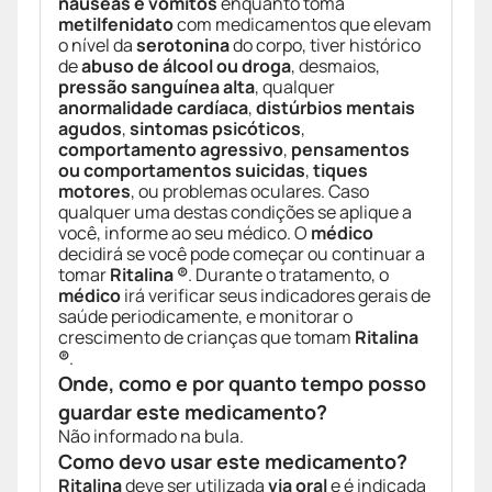
náuseas e vômitos
enquanto toma
metilfenidato
com medicamentos que elevam
o nível da
serotonina
do corpo, tiver histórico
de
abuso de álcool ou droga
, desmaios,
pressão sanguínea alta
, qualquer
anormalidade cardíaca
,
distúrbios mentais
agudos
,
sintomas psicóticos
,
comportamento agressivo
,
pensamentos
ou comportamentos suicidas
,
tiques
motores
, ou problemas oculares. Caso
qualquer uma destas condições se aplique a
você, informe ao seu médico. O
médico
decidirá se você pode começar ou continuar a
tomar
Ritalina ®
. Durante o tratamento, o
médico
irá verificar seus indicadores gerais de
saúde periodicamente, e monitorar o
crescimento de crianças que tomam
Ritalina
®
.
Onde, como e por quanto tempo posso
guardar este medicamento?
Não informado na bula.
Como devo usar este medicamento?
Ritalina
deve ser utilizada
via oral
e é indicada