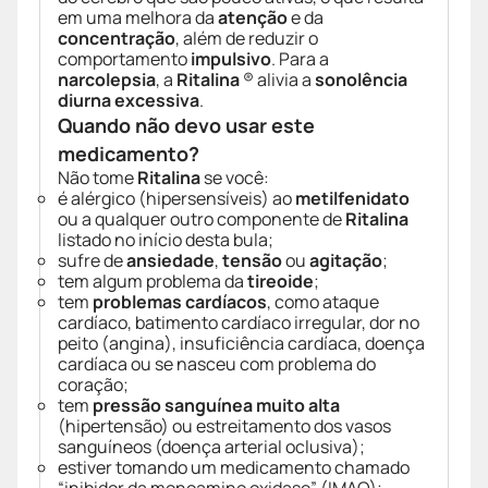
em uma melhora da
atenção
e da
concentração
, além de reduzir o
comportamento
impulsivo
. Para a
narcolepsia
, a
Ritalina
® alivia a
sonolência
diurna excessiva
.
Quando não devo usar este
medicamento?
Não tome
Ritalina
se você:
é alérgico (hipersensíveis) ao
metilfenidato
ou a qualquer outro componente de
Ritalina
listado no início desta bula;
sufre de
ansiedade
,
tensão
ou
agitação
;
tem algum problema da
tireoide
;
tem
problemas cardíacos
, como ataque
cardíaco, batimento cardíaco irregular, dor no
peito (angina), insuficiência cardíaca, doença
cardíaca ou se nasceu com problema do
coração;
tem
pressão sanguínea muito alta
(hipertensão) ou estreitamento dos vasos
sanguíneos (doença arterial oclusiva);
estiver tomando um medicamento chamado