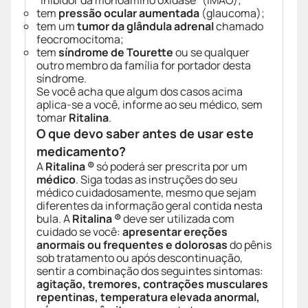
“inibidor da monoamino oxidase” (IMAO);
tem
pressão ocular aumentada
(glaucoma);
tem um
tumor da glândula adrenal
chamado
feocromocitoma;
tem
síndrome de Tourette
ou se qualquer
outro membro da família for portador desta
síndrome.
Se você acha que algum dos casos acima
aplica-se a você, informe ao seu médico, sem
tomar
Ritalina
.
O que devo saber antes de usar este
medicamento?
A
Ritalina ®
só poderá ser prescrita por um
médico
. Siga todas as instruções do seu
médico cuidadosamente, mesmo que sejam
diferentes da informação geral contida nesta
bula. A
Ritalina ®
deve ser utilizada com
cuidado se você:
apresentar ereções
anormais ou frequentes e dolorosas
do pênis
sob tratamento ou após descontinuação,
sentir a combinação dos seguintes sintomas:
agitação, tremores, contrações musculares
repentinas, temperatura elevada anormal,