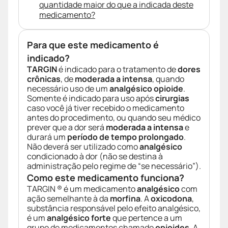
quantidade maior do que a indicada deste
medicamento?
Para que este medicamento é
indicado?
TARGIN
é indicado para o tratamento de
dores
crônicas
, de
moderada a intensa
, quando
necessário uso de um
analgésico opioide
.
Somente é indicado para uso após
cirurgias
caso você já tiver recebido o medicamento
antes do procedimento, ou quando seu médico
prever que a dor será
moderada a intensa
e
durará um
período de tempo prolongado
.
Não deverá ser utilizado como
analgésico
condicionado à dor (não se destina à
administração pelo regime de “se necessário”).
Como este medicamento funciona?
TARGIN ® é um medicamento
analgésico
com
ação semelhante à da
morfina
. A
oxicodona
,
substância responsável pelo efeito analgésico,
é um
analgésico forte
que pertence a um
grupo de medicamentos chamado
opioides
. A