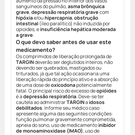
aumento da pressão no interior dos vasos
sanguíneos do pulmão,
asma brônquica
grave
,
depressão respiratória grave
com
hipóxia
e/ou
hipercapnia
,
obstrução
intestinal
(íleo paralítico) não induzida por
opioides, e
insuficiência hepática moderada
a grave
.
O que devo saber antes de usar este
medicamento?
Os comprimidos de liberação prolongada de
TARGIN
deverão ser deglutidos inteiros, não
devendo ser quebrados, mastigados ou
triturados, já que tal ação ocasionaria uma
liberação rápida do princípio ativo e a absorção
de uma dose de
oxicodona
potencialmente
fatal. O principal risco do excesso de
opióides
é a
depressão respiratória
. Deve-se ter
cautela ao administrar
TARGIN
a
idosos
debilitados
. Informe seu médico caso
apresente alguma das seguintes condições:
função pulmonar gravemente comprometida,
apneia do sono, uso de medicamento
inibidor
de monoaminoxidase (IMAO)
, uso de