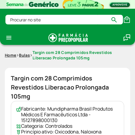
Procurar no site
Targin com 28 Comprimidos Revestidos
Home
Bulas
Liberacao Prolongada 105mg
Targin com 28 Comprimidos
Revestidos Liberacao Prolongada
105mg
Fabricante:
Mundipharma Brasil Produtos
Médicos E Farmacêuticos Ltda -
15127898000130
Categoria:
Controlados
Princípio ativo:
Oxicodona
,
Naloxona