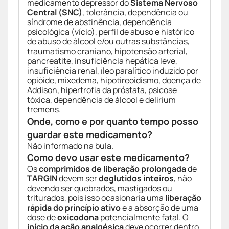
medicamento depressor do
Sistema Nervoso
Central (SNC)
, tolerância, dependência ou
síndrome de abstinência, dependência
psicológica (vício), perfil de abuso e histórico
de abuso de álcool e/ou outras substâncias,
traumatismo craniano, hipotensão arterial,
pancreatite, insuficiência hepática leve,
insuficiência renal, íleo paralítico induzido por
opióide, mixedema, hipotireoidismo, doença de
Addison, hipertrofia da próstata, psicose
tóxica, dependência de álcool e delirium
tremens.
Onde, como e por quanto tempo posso
guardar este medicamento?
Não informado na bula.
Como devo usar este medicamento?
Os
comprimidos de liberação prolongada
de
TARGIN
devem ser
deglutidos inteiros
, não
devendo ser quebrados, mastigados ou
triturados, pois isso ocasionaria uma
liberação
rápida do princípio ativo
e a absorção de uma
dose de
oxicodona
potencialmente fatal. O
início da ação analgésica
deve ocorrer dentro