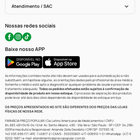
Bulas De A A Z
Autoteste Covid-19
Certificado De Segurança
Políticas De Marketplace
Portal Da Privacidade
Atendimento / SAC
Política De Privacidade
WhatsApp (47) 9202-1687
Atendimento@precopopular.com.br
Nossas redes sociais
Baixe nosso APP
As informações contidas neste site não devem ser usadas para automedicação e não
substituem, em hipótese alguma, as orientações dadas pelo profissional da área médica.
Somente o médico está apto a diagnosticar qualquer problema de saúde e prescrever o
tratamento adequado.
Todos os pedidos efetuados estão sujeitos à confirmação da
disponibilidade de produto em nosso estoque.
O processo de separação dos produtos
pode levar até dois dias úteis dependendo da disponibilidade do estoque em loja.
OS PREÇOS APRESENTADOS NO SITE SÃO DIFERENTES DOS PREÇOS DAS LOJAS
FÍSICAS DE NOSSA REDE.
FARMÁCIA PREÇO POPULAR | Cia Latino Americana de Medicamentos | CNPJ:
84.683.481/0416-04 | End: Av. Santo Albano, 490 - Vila Vera | São Paulo - SP | CEP: 04.296-
000Farmacêutica Responsável: Amanda Zelia Deodato | CRF/SP: 107393 | IE:
140.593.699.117 | AFE: 7.45817-2 | CMVS - 355030801-477-008910-1-0 | WhatsApp: (47) 9
9202-1687 | e-mail:
atendimento@precopopular.com.br
.