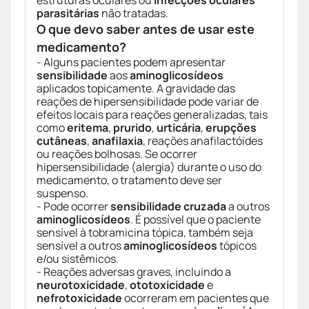
estruturas oculares ou
infecções oculares
parasitárias
não tratadas.
O que devo saber antes de usar este
medicamento?
- Alguns pacientes podem apresentar
sensibilidade
aos
aminoglicosídeos
aplicados topicamente. A gravidade das
reações de hipersensibilidade pode variar de
efeitos locais para reações generalizadas, tais
como
eritema
,
prurido
,
urticária
,
erupções
cutâneas
,
anafilaxia
, reações anafilactóides
ou reações bolhosas. Se ocorrer
hipersensibilidade (alergia) durante o uso do
medicamento, o tratamento deve ser
suspenso.
- Pode ocorrer
sensibilidade cruzada
a outros
aminoglicosídeos
. É possível que o paciente
sensível à tobramicina tópica, também seja
sensível a outros
aminoglicosídeos
tópicos
e/ou sistêmicos.
- Reações adversas graves, incluindo a
neurotoxicidade
,
ototoxicidade
e
nefrotoxicidade
ocorreram em pacientes que