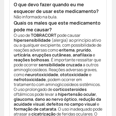
O que devo fazer quando eu me
esquecer de usar este medicamento?
Não informado na bula.
Quais os males que este medicamento
pode me causar?
O uso de
TOBRACORT
pode causar
hipersensibilidade
(alergia) ao princípio ativo
ou a qualquer excipiente, com possibilidade de
reações adversas como
eritema
,
prurido
,
urticária
,
erupções cutâneas
,
anafilaxia
e
reações bolhosas
. É importante ressaltar que
pode ocorrer
sensibilidade cruzada
a outros
aminoglicosídeos. Reações adversas graves,
como
neurotoxicidade
,
ototoxicidade
e
nefrotoxicidade
, podem ocorrer em
tratamento com aminoglicosídeos sistêmicos.
O uso prolongado de
corticosteroides
oftálmicos pode levar a
hipertensão ocular
,
glaucoma
,
dano ao nervo óptico
,
redução da
acuidade visual
,
defeitos no campo visual
e
formação de catarata
. O uso inadequado pode
atrasar a
cicatrização
de feridas oculares. O