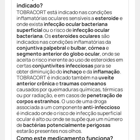
indicado?
TOBRACORT está indicado nas condições
inflamatórias oculares sensíveis a
esteroide
e
onde exista
infecção ocular bacteriana
superficial
ou o risco de
infecção ocular
bacteriana
. Os
esteroides oculares
são
indicados nas condições inflamatórias da
conjuntiva palpebral
e
bulbar
,
córnea
e
segmento anterior do globo ocular
, onde se
aceita o risco inerente ao uso de esteroides em
certas
conjuntivites infecciosas
para se
obter diminuição do
inchaço
e da
inflamação
.
TOBRACORT é indicado também na
uveíte
anterior crônica
e
traumas corneanos
causados por queimaduras químicas, térmicas
ou por radiação, e em casos de
penetração de
corpos estranhos
. O uso de uma droga
associada a um componente
anti-infeccioso
é indicado onde o risco de infecção superficial
ocular é alto ou onde se supõe que um número
de
bactérias potencialmente perigosas
estarão presentes nos olhos.
Como este medicamento funciona?