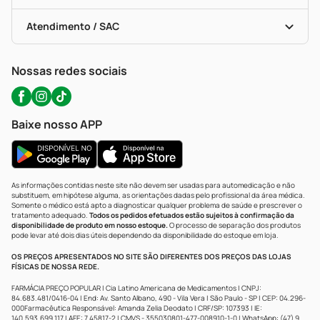
Troca E Devolução
Testes Rápidos
Bulas De A A Z
Autoteste Covid-19
Certificado De Segurança
Políticas De Marketplace
Portal Da Privacidade
Atendimento / SAC
Política De Privacidade
WhatsApp (47) 9202-1687
Atendimento@precopopular.com.br
Nossas redes sociais
Baixe nosso APP
As informações contidas neste site não devem ser usadas para automedicação e não
substituem, em hipótese alguma, as orientações dadas pelo profissional da área médica.
Somente o médico está apto a diagnosticar qualquer problema de saúde e prescrever o
tratamento adequado.
Todos os pedidos efetuados estão sujeitos à confirmação da
disponibilidade de produto em nosso estoque.
O processo de separação dos produtos
pode levar até dois dias úteis dependendo da disponibilidade do estoque em loja.
OS PREÇOS APRESENTADOS NO SITE SÃO DIFERENTES DOS PREÇOS DAS LOJAS
FÍSICAS DE NOSSA REDE.
FARMÁCIA PREÇO POPULAR | Cia Latino Americana de Medicamentos | CNPJ:
84.683.481/0416-04 | End: Av. Santo Albano, 490 - Vila Vera | São Paulo - SP | CEP: 04.296-
000Farmacêutica Responsável: Amanda Zelia Deodato | CRF/SP: 107393 | IE:
140.593.699.117 | AFE: 7.45817-2 | CMVS - 355030801-477-008910-1-0 | WhatsApp: (47) 9