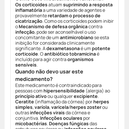
Os corticoides
atuam
suprimindo a resposta
inflamatória
a uma variedade de agentes e
provavelmente
retardam o processo de
cicatrização
. Como os corticoides podem inibir
o
Mecanismo de defesa orgânica
contra
infecção
, pode ser aconselhável o uso
concomitante de um
antimicrobiano
se esta
inibição for considerada clinicamente
significante. A
dexametasona
é um
potente
corticoide
. O
antibiótico tobramicina
é
incluído para agir contra
organismos
sensíveis
.
Quando não devo usar este
medicamento?
Este medicamento é contraindicado para
pessoas com
hipersensibilidade
(alergia) ao
princípio ativo
ou qualquer
excipiente
.
Ceratite
(inflamação da córnea) por
herpes
simples
,
varíola
,
varicela
/
herpes zoster
ou
outras
infecções virais
da córnea e
conjuntiva.
Infecções oculares
por
micobactérias
.
Doenças fúngicas
das