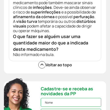
medicamento pode também mascarar sinais
clínicos de
infecções
. Deve-se ainda observar
o risco de
superinfecções
e a possibilidade de
afinamento da córnea
e possível
perfuração
.
A
visão turva
temporária ou outros
distúrbios
visuais
podem afetar a capacidade de dirigir
ou operar máquinas.
O que fazer se alguém usar uma
quantidade maior do que a indicada
deste medicamento?
Não informado na bula.
Voltar ao topo
Cadastre-se e receba as
novidades da PP