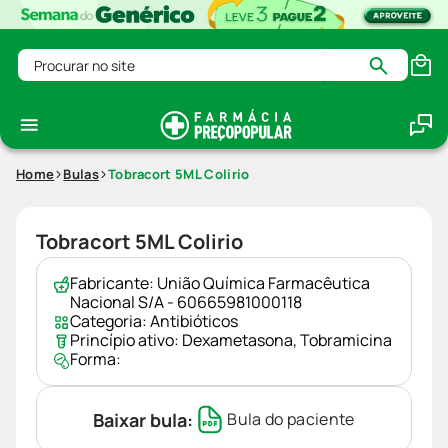
Procurar no site
Home
Bulas
Tobracort 5ML Colirio
Tobracort 5ML Colirio
Fabricante:
União Química Farmacêutica
Nacional S/A - 60665981000118
Categoria:
Antibióticos
Princípio ativo:
Dexametasona
,
Tobramicina
Forma:
Baixar bula:
Bula do paciente