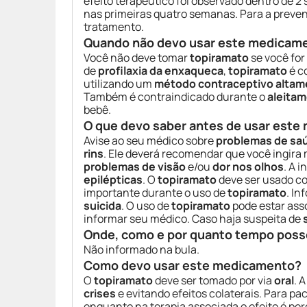
efeito terapêutico foi observado dentro de 
nas primeiras quatro semanas. Para a preve
tratamento.
Quando não devo usar este medicam
Você não deve tomar
topiramato
se você for
de
profilaxia da enxaqueca
,
topiramato
é c
utilizando um
método contraceptivo altam
Também é contraindicado durante o
aleita
bebê.
O que devo saber antes de usar est
Avise ao seu médico sobre
problemas de sa
rins
. Ele deverá recomendar que você ingira
problemas de visão
e/ou
dor nos olhos
. A 
epilépticas
. O
topiramato
deve ser usado c
importante durante o uso de
topiramato
. I
suicida
. O uso de
topiramato
pode estar ass
informar seu médico. Caso haja suspeita de
Onde, como e por quanto tempo poss
Não informado na bula.
Como devo usar este medicamento?
O
topiramato
deve ser tomado por via
oral
. 
crises
e evitando efeitos colaterais. Para 
enquanto na terapia associada o efeito é pe