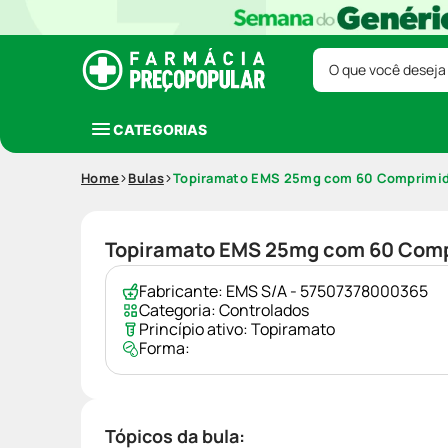
O que você deseja
CATEGORIAS
Home
Bulas
Topiramato EMS 25mg com 60 Comprimi
Topiramato EMS 25mg com 60 Com
Fabricante:
EMS S/A - 57507378000365
Categoria:
Controlados
Princípio ativo:
Topiramato
Forma:
Tópicos da bula: