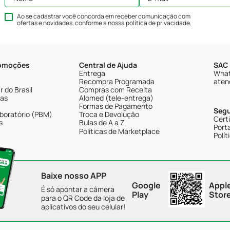
Ao se cadastrar você concorda em receber comunicação com
ofertas e novidades, conforme a nossa
política de privacidade
.
romoções
Central de Ajuda
SAC 
Entrega
What
Recompra Programada
aten
 do Brasil
Compras com Receita
tas
Alomed (tele-entrega)
Formas de Pagamento
Seg
boratório (PBM)
Troca e Devolução
Cert
s
Bulas de A a Z
Porta
Políticas de Marketplace
Polít
Baixe nosso APP
Google
Appl
É só apontar a câmera
Play
Stor
para o QR Code da loja de
aplicativos do seu celular!