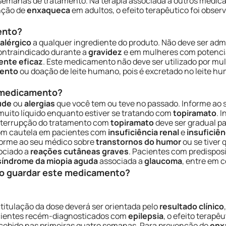
2 semanas de tratamento. Na terapia associada a outros medica
nção de
enxaqueca
em adultos, o efeito terapêutico foi obser
ento?
alérgico
a qualquer ingrediente do produto. Não deve ser adm
ontraindicado durante a
gravidez
e em mulheres com potencia
ente eficaz
. Este medicamento não deve ser utilizado por mu
mento
ou doação de leite humano, pois é excretado no leite h
e medicamento?
úde
ou
alergias
que você tem ou teve no passado. Informe ao 
 muito líquido enquanto estiver se tratando com
topiramato
. 
interrupção do tratamento com
topiramato
deve ser gradual pa
om cautela em pacientes com
insuficiência renal
e
insuficiên
nforme ao seu médico sobre
transtornos do humor
ou se tiver
ociado a
reações cutâneas graves
. Pacientes com predispos
síndrome da miopia aguda
associada a
glaucoma
, entre em 
o guardar este medicamento?
A titulação da dose deverá ser orientada pelo
resultado clínico
pacientes recém-diagnosticados com
epilepsia
, o efeito terapê
rcebido nas primeiras quatro semanas. Para prevenção de
enx