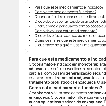
Para que este medicamento é indicado?
Como este medicamento funciona?
Quando não devo usar este medicament
O que devo saber antes de usar este me
Onde, como e por quanto tempo posso g
Como devo usar este medicamento?
O que devo fazer quando eu me esquecer
Quais os males que este medicamento p
O que fazer se alguém usar uma quantid
Para que este medicamento é indica
O
topiramato
é indicado em
monoterapia
ta
adjuvante
e serão convertidos à monoterapi
parciais, com ou sem
generalização secund
crianças como
tratamento adjuvante
das c
tratamento profilático
da
enxaqueca
. O us
Como este medicamento funciona?
O
topiramato
é um medicamento
anticonvu
enxaqueca
. O
topiramato
influencia vários
crises epilépticas
e
crises de enxaqueca
. 