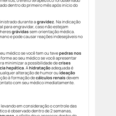
mentos, o efeito terapêutico foi observado
vado dentro do primeiro mês após início do
inistrado durante a
gravidez
. Na indicação
l para engravidar, caso não estejam
lheres
grávidas
sem orientação médica.
umano e pode causar reações indesejáveis no
seu médico se você tem ou teve
pedras nos
Informe ao seu médico se você apresentar
ra minimizar a possibilidade de
crises
cia hepática
. A
hidratação
adequada é
 qualquer alteração de humor ou
ideação
ição à formação de
cálculos renais
devem
contato com seu médico imediatamente.
, levando em consideração o controle das
utico é observado dentro de 2 semanas,
aqueca
, o efeito deve aparecer dentro do