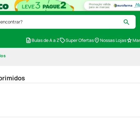
 encontrar?
Bulas de A a Z
Super Ofertas
Nossas Lojas
Mar
dos
primidos