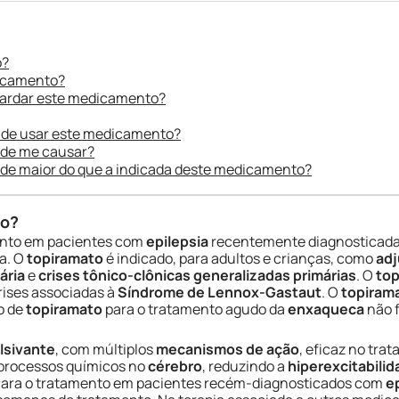
o?
dicamento?
uardar este medicamento?
 de usar este medicamento?
ode me causar?
ade maior do que a indicada deste medicamento?
do?
nto em pacientes com
epilepsia
recentemente diagnosticada
a. O
topiramato
é indicado, para adultos e crianças, como
ad
ária
e
crises tônico-clônicas generalizadas primárias
. O
top
rises associadas à
Síndrome de Lennox-Gastaut
. O
topiram
o de
topiramato
para o tratamento agudo da
enxaqueca
não f
lsivante
, com múltiplos
mecanismos de ação
, eficaz no tra
 processos químicos no
cérebro
, reduzindo a
hiperexcitabili
Para o tratamento em pacientes recém-diagnosticados com
e