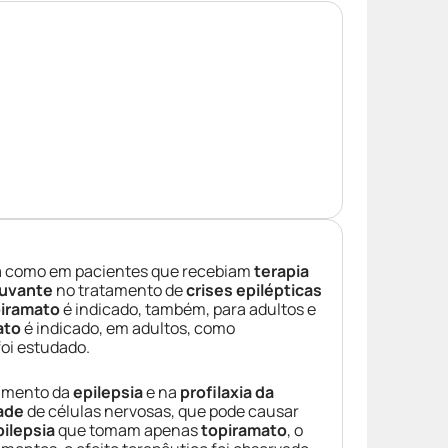
 como em pacientes que recebiam
terapia
juvante
no tratamento de
crises epilépticas
iramato
é indicado, também, para adultos e
ato
é indicado, em adultos, como
oi estudado.
tamento da
epilepsia
e na
profilaxia da
dade
de células nervosas, que pode causar
pilepsia
que tomam apenas
topiramato
, o