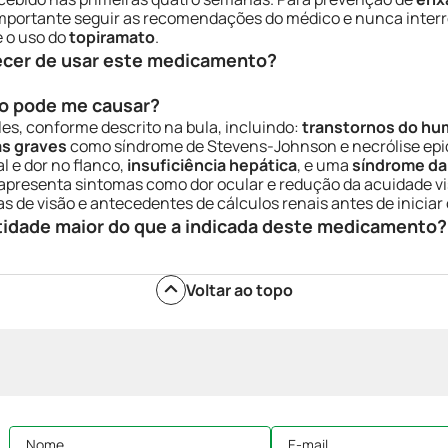
 importante seguir as recomendações do médico e nunca inter
 o uso do
topiramato
.
ecer de usar este medicamento?
o pode me causar?
s, conforme descrito na bula, incluindo:
transtornos do hu
s graves
como síndrome de Stevens-Johnson e necrólise epi
l e dor no flanco,
insuficiência hepática
, e uma
síndrome da
 apresenta sintomas como dor ocular e redução da acuidade vi
 de visão e antecedentes de cálculos renais antes de iniciar
tidade maior do que a indicada deste medicamento?
Voltar ao topo