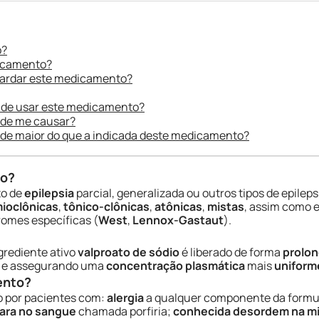
o?
dicamento?
uardar este medicamento?
 de usar este medicamento?
ode me causar?
ade maior do que a indicada deste medicamento?
do?
to de
epilepsia
parcial, generalizada ou outros tipos de epilep
ioclônicas
,
tônico-clônicas
,
atônicas
,
mistas
, assim como e
romes específicas (
West
,
Lennox-Gastaut
).
rediente ativo
valproato de sódio
é liberado de forma
prolo
o e assegurando uma
concentração plasmática
mais
uniform
ento?
o por pacientes com:
alergia
a qualquer componente da formu
ara no sangue
chamada porfiria;
conhecida desordem na mi