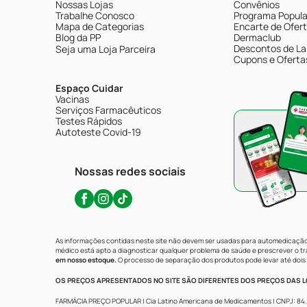
Nossas Lojas
Convênios
Trabalhe Conosco
Programa Popular
Mapa de Categorias
Encarte de Ofer
Blog da PP
Dermaclub
Descontos de La
Seja uma Loja Parceira
Cupons e Oferta
Espaço Cuidar
Vacinas
Serviços Farmacêuticos
Testes Rápidos
Autoteste Covid-19
Nossas redes sociais
As informações contidas neste site não devem ser usadas para automedicação 
médico está apto a diagnosticar qualquer problema de saúde e prescrever o 
em nosso estoque.
O processo de separação dos produtos pode levar até dois 
OS PREÇOS APRESENTADOS NO SITE SÃO DIFERENTES DOS PREÇOS DAS LO
FARMÁCIA PREÇO POPULAR | Cia Latino Americana de Medicamentos | CNPJ: 84.683.