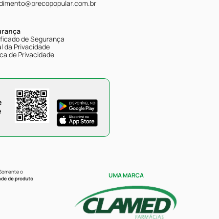
dimento@precopopular.com.br
urança
ificado de Segurança
l da Privacidade
ica de Privacidade
e
e
 Somente o
UMA MARCA
ade de produto