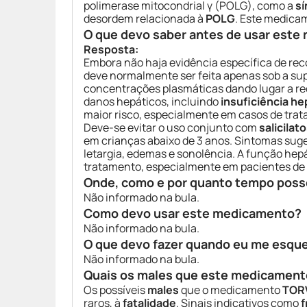
polimerase mitocondrial γ (POLG), como a
sí
desordem relacionada à
POLG
. Este medica
O que devo saber antes de usar est
Resposta:
Embora não haja evidência específica de re
deve normalmente ser feita apenas sob a su
concentrações plasmáticas dando lugar a re
danos hepáticos, incluindo
insuficiência he
maior risco, especialmente em casos de trata
Deve-se evitar o uso conjunto com
salicilat
em crianças abaixo de 3 anos. Sintomas suge
letargia, edemas e sonolência. A função hep
tratamento, especialmente em pacientes de 
Onde, como e por quanto tempo poss
Não informado na bula.
Como devo usar este medicamento?
Não informado na bula.
O que devo fazer quando eu me esqu
Não informado na bula.
Quais os males que este medicament
Os possíveis
males
que o medicamento
TOR
raros, à
fatalidade
. Sinais indicativos como
f