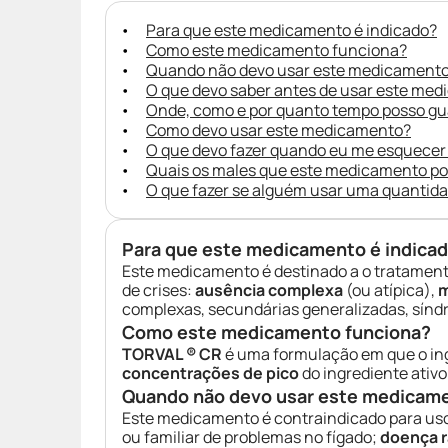
Para que este medicamento é indicado?
Como este medicamento funciona?
Quando não devo usar este medicament
O que devo saber antes de usar este me
Onde, como e por quanto tempo posso g
Como devo usar este medicamento?
O que devo fazer quando eu me esquecer
Quais os males que este medicamento p
O que fazer se alguém usar uma quantid
Para que este medicamento é indica
Este medicamento é destinado a o tratamen
de crises:
ausência complexa
(ou atípica),
m
complexas, secundárias generalizadas, sínd
Como este medicamento funciona?
TORVAL ® CR
é uma formulação em que o ing
concentrações de pico
do ingrediente ativ
Quando não devo usar este medicam
Este medicamento é contraindicado para us
ou familiar de problemas no fígado;
doença r