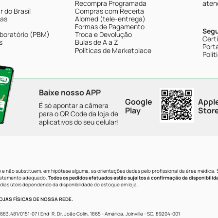
Recompra Programada
aten
 do Brasil
Compras com Receita
tas
Alomed (tele-entrega)
Formas de Pagamento
Seg
boratório (PBM)
Troca e Devolução
Cert
s
Bulas de A a Z
Porta
Políticas de Marketplace
Polít
Baixe nosso APP
Google
Appl
É só apontar a câmera
Play
Stor
para o QR Code da loja de
aplicativos do seu celular!
e não substituem, em hipótese alguma, as orientações dadas pelo profissional da área médica.
tratamento adequado.
Todos os pedidos efetuados estão sujeitos à confirmação da disponibilid
dias úteis dependendo da disponibilidade do estoque em loja.
JAS FÍSICAS DE NOSSA REDE.
481/0151-07 | End: R. Dr. João Colin, 1865 - América, Joinville - SC, 89204-001