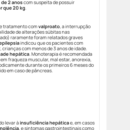
de 2 anos
com suspeita de possuir
r que 20 kg
.
 de tratamento com
valproato
, a interrupção
bilidade de alterações súbitas nas
ado) raramente foram relatados graves
epilepsia
indicou que os pacientes com
r, crianças com menos de 3 anos de idade.
dade hepática
. Monoterapia é recomendada
em fraqueza muscular, mal estar, anorexia,
iodicamente durante os primeiros 6 meses do
ido em caso de pâncreas.
o levar à
insuficiência hepática
e, em casos
nolência
, e sintomas gastrointestinais como