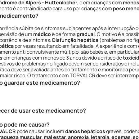
ndrome de Alpers - Huttenlocher
, e em crianças com
menos 
mento é contraindicado para uso por crianças com
peso meno
e medicamento?
corrência súbita de sintomas subjacentes após a interrupção
pervisão de um
médico
e de forma
gradual
. O motivo é a possi
corrência de sintomas.
Disfunção hepática
(problemas no fíg
pática
por vezes resultando em fatalidade. A experiência com
mento anti convulsivante múltiplo, são bebês e, em particula
os
em crianças com menos de 3 anos devido ao risco de
toxici
stivos de problemas no fígado devem ser considerados e inclu
ática deve ser avaliada antes do tratamento e monitorada per
maior risco. O tratamento com TORVAL CR deve ser interromp
o guardar este medicamento?
ecer de usar este medicamento?
o pode me causar?
VAL CR
pode causar incluem
danos hepáticos
graves, podend
raqueza muscular
,
mal estar
,
anorexia
,
letargia
,
edemas
,
so