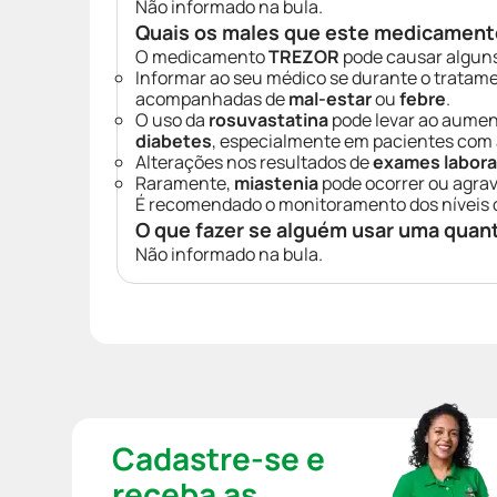
Não informado na bula.
Quais os males que este medicament
O medicamento
TREZOR
pode causar algun
Informar ao seu médico se durante o tratam
acompanhadas de
mal-estar
ou
febre
.
O uso da
rosuvastatina
pode levar ao aumen
diabetes
, especialmente em pacientes com a
Alterações nos resultados de
exames labora
Raramente,
miastenia
pode ocorrer ou agra
É recomendado o monitoramento dos níveis
O que fazer se alguém usar uma quan
Não informado na bula.
Cadastre-se e
receba as