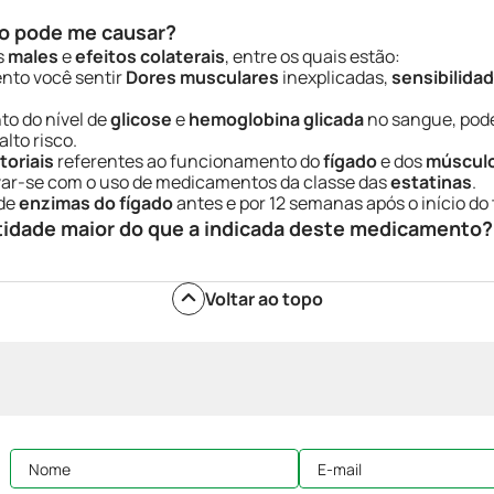
o pode me causar?
s
males
e
efeitos colaterais
, entre os quais estão:
ento você sentir
Dores musculares
inexplicadas,
sensibilida
to do nível de
glicose
e
hemoglobina glicada
no sangue, pode
lto risco.
toriais
referentes ao funcionamento do
fígado
e dos
múscul
var-se com o uso de medicamentos da classe das
estatinas
.
 de
enzimas do fígado
antes e por 12 semanas após o início do
tidade maior do que a indicada deste medicamento?
Voltar ao topo