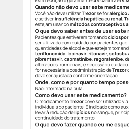
Esta redução é geralmente obtida em até
4 
Quando não devo usar este medicam
Você não deve utilizar
Trezor
se for
alérgico
e se tiver
insuficiência hepática
ou
renal
.
Tr
estejam usando
métodos contraceptivos a
O que devo saber antes de usar est
Pacientes que estiverem tomando
ciclospor
ser utilizada com cuidado por pacientes que
quantidades de álcool e que estejam toman
teriflunomida
,
lopinavir
,
ritonavir
,
sofosbuv
pibrentasvir
,
capmatinibe
,
regorafenibe
,
d
alterações hormonais, é necessário cuidad
for necessária a coadministração de
Trezor
c
deve ser ajustada conforme orientação
Onde, como e por quanto tempo poss
Não informado na bula.
Como devo usar este medicamento?
O medicamento
Trezor
deve ser utilizado via
individuais do paciente. É indicado como auxi
levar à redução de
lipídios
no sangue, princ
continuidade do tratamento.
O que devo fazer quando eu me esqu