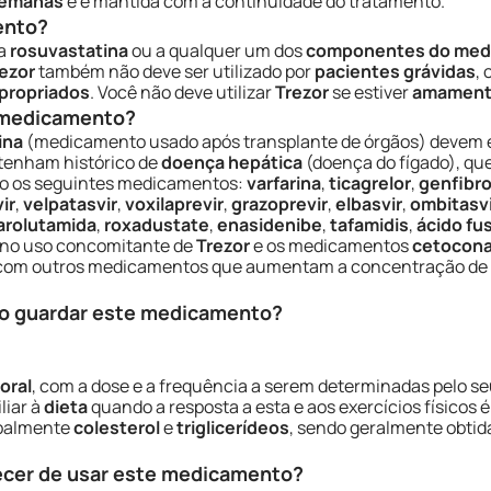
semanas
e é mantida com a continuidade do tratamento.
ento?
a
rosuvastatina
ou a qualquer um dos
componentes do med
ezor
também não deve ser utilizado por
pacientes grávidas
,
propriados
. Você não deve utilizar
Trezor
se estiver
amament
e medicamento?
ina
(medicamento usado após transplante de órgãos) devem e
 tenham histórico de
doença hepática
(doença do fígado), qu
do os seguintes medicamentos:
varfarina
,
ticagrelor
,
genfibro
ir
,
velpatasvir
,
voxilaprevir
,
grazoprevir
,
elbasvir
,
ombitasvi
arolutamida
,
roxadustate
,
enasidenibe
,
tafamidis
,
ácido fu
o no uso concomitante de
Trezor
e os medicamentos
cetocona
om outros medicamentos que aumentam a concentração de
o guardar este medicamento?
oral
, com a dose e a frequência a serem determinadas pelo s
liar à
dieta
quando a resposta a esta e aos exercícios físicos
ipalmente
colesterol
e
triglicerídeos
, sendo geralmente obtid
ecer de usar este medicamento?