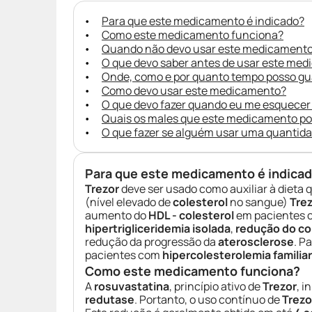
Para que este medicamento é indicado?
Como este medicamento funciona?
Quando não devo usar este medicament
O que devo saber antes de usar este me
Onde, como e por quanto tempo posso g
Como devo usar este medicamento?
O que devo fazer quando eu me esquecer
Quais os males que este medicamento p
O que fazer se alguém usar uma quantid
Para que este medicamento é indica
Trezor
deve ser usado como auxiliar à dieta 
(nível elevado de
colesterol
no sangue)
Tre
aumento do
HDL - colesterol
em pacientes
hipertrigliceridemia isolada
,
redução do col
redução da progressão da
aterosclerose
. P
pacientes com
hipercolesterolemia familia
Como este medicamento funciona?
A
rosuvastatina
, princípio ativo de
Trezor
, 
redutase
. Portanto, o uso contínuo de
Trezo