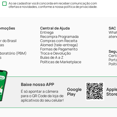
Ao se cadastrar você concorda em receber comunicação com
ofertas e novidades, conforme a nossa
política de privacidade
.
romoções
Central de Ajuda
SAC 
Entrega
What
Recompra Programada
aten
 do Brasil
Compras com Receita
tas
Alomed (tele-entrega)
Formas de Pagamento
Seg
boratório (PBM)
Troca e Devolução
Cert
s
Bulas de A a Z
Porta
Políticas de Marketplace
Polít
Baixe nosso APP
Google
Appl
É só apontar a câmera
Play
Stor
para o QR Code da loja de
aplicativos do seu celular!