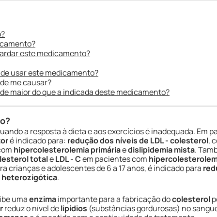
o?
dicamento?
uardar este medicamento?
 de usar este medicamento?
ode me causar?
ade maior do que a indicada deste medicamento?
do?
quando a resposta à dieta e aos exercícios é inadequada. Em 
zor
é indicado para:
redução dos níveis de LDL - colesterol
, 
 com
hipercolesterolemia primária
e
dislipidemia mista
. Tam
esterol total
e
LDL - C
em pacientes com
hipercolesterolem
ara crianças e adolescentes de 6 a 17 anos, é indicado para
red
r heterozigótica
.
inibe uma
enzima
importante para a fabricação do
colesterol
p
r
reduz o nível de
lipídios
(substâncias gordurosas) no sangue