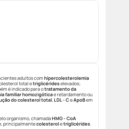
pacientes adultos com
hipercolesterolemia
colesterol total e
triglicérides
elevados;
bém é indicado para o
tratamento da
ia familiar homozigótica
e retardamento ou
ução do colesterol total
,
LDL - C
e
ApoB
em
elo organismo, chamada
HMG - CoA
, principalmente
colesterol
e
triglicérides
.