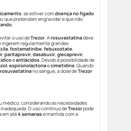
icamento
, se estiver com
doença no fígado
 ou que pretendam engravidar e que não
ando
.
vitar o uso de
Trezor
. A
rosuvastatina
deve
e ingerem regularmente grandes
zila
,
fostamatinibe
,
febuxostate
,
r
,
paritaprevir
,
dasabuvir
,
glecaprevir
,
sídico
e
antiácidos
. Devido à possibilidade de
zol
,
espironolactona
e
cimetidina
. Quando
rosuvastatina
no sangue, a dose de
Trezor
eu médico, considerando as necessidades
 é inadequada. O uso contínuo de
Trezor
pode
a em até
4 semanas
e mantida com a