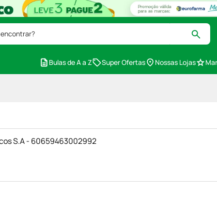
 encontrar?
Bulas de A a Z
Super Ofertas
Nossas Lojas
Mar
icos S.A - 60659463002992