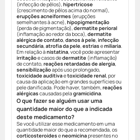
(infecção de pêlos),
hipertricose
(crescimento de pêlos acima do normal),
erupções acneiformes
(erupções
semelhantes à acne),
hipopigmentação
(perda de pigmentação),
dermatite perioral
(inflamação ao redor da boca),
dermatite
alérgica de contato
,
danos à pele
,
infecção
secundária
,
atrofia da pele
,
estrias
e
miliaria
.
Em relação à
nistatina
, você pode apresentar
irritação
e casos de
dermatite
(inflamação)
de contato,
reações retardadas de alergia
,
sensibilização
após uso prolongado,
toxicidade auditiva
e
toxicidade renal
, por
causa da aplicação em grandes superfícies ou
pele danificada. Pode haver, também,
reações
alérgicas
causadas pela
gramicidina
.
O que fazer se alguém usar uma
quantidade maior do que a indicada
deste medicamento?
Se você utilizar esse medicamento em uma
quantidade maior do que a recomendada, os
corticosteroides
e
neomicina
presentes no