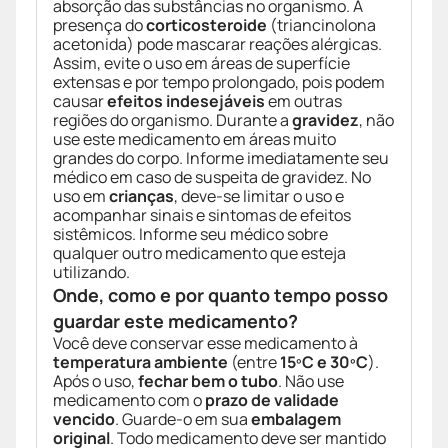
absorção das substâncias no organismo. A
presença do
corticosteroide
(triancinolona
acetonida) pode mascarar reações alérgicas.
Assim, evite o uso em áreas de superfície
extensas e por tempo prolongado, pois podem
causar
efeitos indesejáveis
em outras
regiões do organismo. Durante a
gravidez
, não
use este medicamento em áreas muito
grandes do corpo. Informe imediatamente seu
médico em caso de suspeita de gravidez. No
uso em
crianças
, deve-se limitar o uso e
acompanhar sinais e sintomas de efeitos
sistêmicos. Informe seu médico sobre
qualquer outro medicamento que esteja
utilizando.
Onde, como e por quanto tempo posso
guardar este medicamento?
Você deve conservar esse medicamento à
temperatura ambiente
(entre
15ºC e 30ºC
).
Após o uso,
fechar bem o tubo
. Não use
medicamento com o
prazo de validade
vencido
. Guarde-o em sua
embalagem
original
. Todo medicamento deve ser mantido