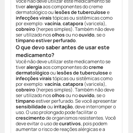
Você não deve utilizar este medicamento se
tiver
alergia
aos componentes do creme
dermatológico ou
lesões de tuberculose
e
infecções virais
tópicas ou sistêmicas como
por exemplo:
vacínia
,
catapora
(varicela),
cobreiro
(herpes simples). Também não deve
ser utilizado nos
olhos
ou no
ouvido
, se o
tímpano estiver perfurado
.
O que devo saber antes de usar este
medicamento?
Você não deve utilizar este medicamento se
tiver
alergia
aos componentes do
creme
dermatológico
ou
lesões de tuberculose
e
infecções virais
tópicas ou sistêmicas como
por exemplo:
vacínia
,
catapora
(varicela),
cobreiro
(herpes simples). Também não deve
ser utilizado nos
olhos
ou no
ouvido
, se o
tímpano
estiver perfurado. Se você apresentar
sensibilidade
ou
irritação
, deve interromper o
uso. O uso prolongado pode facilitar o
crescimento
de organismos resistentes. Você
deve evitar o uso de
curativos
, pois podem
aumentar o risco de reações alérgicas e a