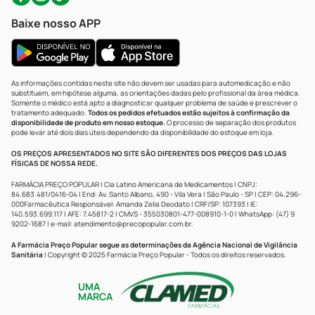
Baixe nosso APP
As informações contidas neste site não devem ser usadas para automedicação e não
substituem, em hipótese alguma, as orientações dadas pelo profissional da área médica.
Somente o médico está apto a diagnosticar qualquer problema de saúde e prescrever o
tratamento adequado.
Todos os pedidos efetuados estão sujeitos à confirmação da
disponibilidade de produto em nosso estoque.
O processo de separação dos produtos
pode levar até dois dias úteis dependendo da disponibilidade do estoque em loja.
OS PREÇOS APRESENTADOS NO SITE SÃO DIFERENTES DOS PREÇOS DAS LOJAS
FÍSICAS DE NOSSA REDE.
FARMÁCIA PREÇO POPULAR | Cia Latino Americana de Medicamentos | CNPJ:
84.683.481/0416-04 | End: Av. Santo Albano, 490 - Vila Vera | São Paulo - SP | CEP: 04.296-
000Farmacêutica Responsável: Amanda Zelia Deodato | CRF/SP: 107393 | IE:
140.593.699.117 | AFE: 7.45817-2 | CMVS - 355030801-477-008910-1-0 | WhatsApp: (47) 9
9202-1687 | e-mail:
atendimento@precopopular.com.br
.
A Farmácia Preço Popular segue as determinações da Agência Nacional de Vigilância
Sanitária
| Copyright © 2025 Farmácia Preço Popular - Todos os direitos reservados.
UMA
MARCA