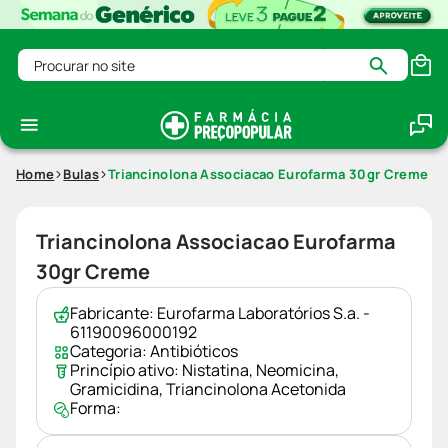
Procurar no site
Home
Bulas
Triancinolona Associacao Eurofarma 30gr Creme
Triancinolona Associacao Eurofarma
30gr Creme
Fabricante:
Eurofarma Laboratórios S.a. -
61190096000192
Categoria:
Antibióticos
Princípio ativo:
Nistatina
,
Neomicina
,
Gramicidina
,
Triancinolona Acetonida
Forma: