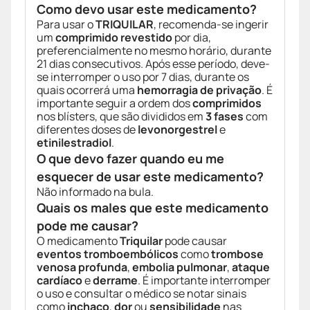
Como devo usar este medicamento?
Para usar o
TRIQUILAR
, recomenda-se ingerir
um
comprimido revestido
por dia,
preferencialmente no mesmo horário, durante
21 dias consecutivos. Após esse período, deve-
se interromper o uso por 7 dias, durante os
quais ocorrerá uma
hemorragia de privação
. É
importante seguir a ordem dos
comprimidos
nos blísters, que são divididos em
3 fases
com
diferentes doses de
levonorgestrel
e
etinilestradiol
.
O que devo fazer quando eu me
esquecer de usar este medicamento?
Não informado na bula.
Quais os males que este medicamento
pode me causar?
O medicamento
Triquilar
pode causar
eventos tromboembólicos
como
trombose
venosa profunda
,
embolia pulmonar
,
ataque
cardíaco
e
derrame
. É importante interromper
o uso e consultar o médico se notar sinais
como
inchaço
,
dor
ou
sensibilidade
nas