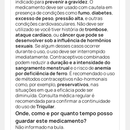
indicado para
prevenir a gravidez
. O
medicamento deve ser usado com cautela em
presença de condições como
fumo
,
diabetes
,
excesso de peso
,
pressão alta
, e outras
condições cardiovasculares. Não deve ser
utilizado se você tiver história de
trombose
,
ataque cardíaco
, ou
câncer que pode se
desenvolver sob a influência de hormônios
sexuais
. Se algum desses casos ocorrer
durante o uso, o uso deve ser interrompido
imediatamente. Contraceptivos combinados
podem reduzir a
duração e a intensidade do
sangramento menstrual
e o risco de
anemia
por deficiência de ferro
. É recomendado o uso
de métodos contraceptivos não-hormonais
como, por exemplo,
preservativos
, nas
situações em que a eficácia pode ser
diminuída. Consulta médica regular é
recomendada para confirmar a continuidade
do uso de
Triquilar
.
Onde, como e por quanto tempo posso
guardar este medicamento?
Não informado na bula.