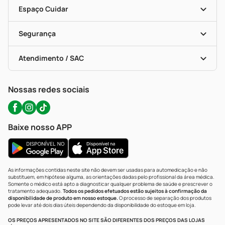
Entrega
Dermaclub
Recompra Programada
Espaço Cuidar
Descontos De Laboratório (PBM)
Compras Com Receita
Cupons E Ofertas
Alomed (tele-Entrega)
Vacinas
Formas De Pagamento
Serviços Farmacêuticos
Segurança
Troca E Devolução
Testes Rápidos
Bulas De A A Z
Autoteste Covid-19
Certificado De Segurança
Políticas De Marketplace
Portal Da Privacidade
Atendimento / SAC
Política De Privacidade
WhatsApp (47) 9202-1687
Atendimento@precopopular.com.br
Nossas redes sociais
Baixe nosso APP
As informações contidas neste site não devem ser usadas para automedicação e não
substituem, em hipótese alguma, as orientações dadas pelo profissional da área médica.
Somente o médico está apto a diagnosticar qualquer problema de saúde e prescrever o
tratamento adequado.
Todos os pedidos efetuados estão sujeitos à confirmação da
disponibilidade de produto em nosso estoque.
O processo de separação dos produtos
pode levar até dois dias úteis dependendo da disponibilidade do estoque em loja.
OS PREÇOS APRESENTADOS NO SITE SÃO DIFERENTES DOS PREÇOS DAS LOJAS