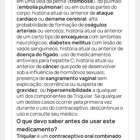
em uma veia da perna (
trombose
), do pulmão
(
embolia pulmonar
) ou em outras partes do
corpo; história atual ou anterior de
ataque
cardíaco
ou
derrame cerebral
; alta
probabilidade de formação de
coágulos
arteriais
ou venosos; história atual ou anterior
de um certo tipo de
enxaqueca
com sintomas
neurológicos;
diabetes mellitus
com lesão de
vasos sanguíneos; história atual ou anterior de
doença do fígado
; uso de medicamentos
antivirais para hepatite C; história atual ou
anterior de
câncer
que pode se desenvolver
sob a influência de hormônios sexuais;
presença de
sangramento vaginal
sem
explicação; ocorrência ou suspeita de
gravidez
; ou
hipersensibilidade
a qualquer
um dos componentes de Triquilar. Se qualquer
um destes casos ocorrer pela primeira vez
durante o uso do contraceptivo, descontinue o
uso e consulte seu médico.
O que devo saber antes de usar este
medicamento?
Triquilar
é um
contraceptivo oral combinado