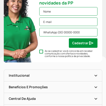
novidades da PP
Cadastrar
Ao se cadastrar você concorda em receber
comunicação com ofertas e novidades,
conforme a nossa
política de privacidade
.
Institucional
História
Nossas Lojas
Benefícios E Promoções
Trabalhe Conosco
Mapa De Categorias
Clube PP
Blog Da PP
Convênios
Central De Ajuda
Seja Uma Loja Parceira
Programa Popular Do Brasil
Encarte De Ofertas