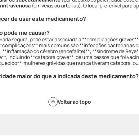
a
intravenosa
(em veias ou artérias). O local preferível para a
ecer de usar este medicamento?
o pode me causar?
ada segura, pode estar associada a **complicações graves** 
 **complicações** mais comuns são **infecções bacterianas 
**inflamação do cérebro (encefalite)**, **síndrome de Reye**
ora**, incluindo **catapora grave**, de uma pessoa que foi va
quecido**, mulheres grávidas que nunca tiveram catapora, 
tidade maior do que a indicada deste medicamento?
Voltar ao topo