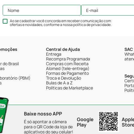
Ao se cadastrar você concorda em receber comunicação com
ofertas e novidades, conforme a nossa
política de privacidade
.
romoções
Central de Ajuda
SAC 
Entrega
What
Recompra Programada
aten
 do Brasil
Compras com Receita
tas
Alomed (tele-entrega)
Formas de Pagamento
Seg
boratório (PBM)
Troca e Devolução
Cert
s
Bulas de A a Z
Porta
Políticas de Marketplace
Polít
Baixe nosso APP
Google
Appl
É só apontar a câmera
Play
Stor
para o QR Code da loja de
aplicativos do seu celular!