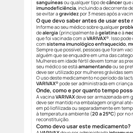
sanguíneas
ou qualquer tipo de
câncer
que 
imunodeficiência
, incluindo a decorrente 
se evitar a
gravidez
por 3 meses após a vaci
O que devo saber antes de usar est
Informe ao seu médico sobre qualquer
probl
de
alergia
(principalmente à
gelatina
e à
ne
que foi vacinada com a
VARIVAX
®. Isso pod
com
sistema imunológico enfraquecido
,
mu
Sempre que possível, pessoas que foram va
alguém que se enquadre em uma das catego
Mulheres em idade fértil devem tomar as pre
seu médico se está
amamentando
ou se pr
deve ser utilizado por mulheres grávidas sem
O uso deste medicamento no período da lact
VARIVAX
® pode ser administrada em crianças
Onde, como e por quanto tempo poss
A vacina
VARIVAX
deve ser armazenada em ge
deve ser mantido na embalagem original até o
em pó liofilizada ou separadamente em tem
à temperatura ambiente (
20 a 25°C
) por no
reconstituição.
Como devo usar este medicamento?
A
VARIVAX
deve ser administrada
intramusc