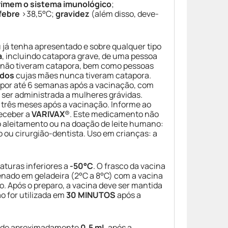
imem o sistema imunológico
;
febre
>38,5°C;
gravidez
(além disso, deve-
 já tenha apresentado e sobre qualquer tipo
a
, incluindo catapora grave, de uma pessoa
u não tiveram catapora, bem como pessoas
idos
cujas mães nunca tiveram catapora.
, por até 6 semanas após a vacinação, com
 ser administrada a mulheres grávidas.
 três meses após a vacinação. Informe ao
receber a
VARIVAX
®. Este medicamento não
no aleitamento ou na doação de leite humano:
u cirurgião-dentista. Uso em crianças: a
turas inferiores a
-50°C
. O frasco da vacina
zenado em geladeira (2°C a 8°C) com a vacina
o. Após o preparo, a vacina deve ser mantida
o for utilizada em
30 MINUTOS
após a
 é de aproximadamente
0,5 mL
após a