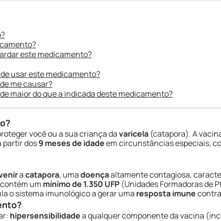
o?
dicamento?
uardar este medicamento?
 de usar este medicamento?
ode me causar?
ade maior do que a indicada deste medicamento?
do?
proteger você ou a sua criança da
varicela
(catapora). A vacina
 partir dos
9 meses de idade
em circunstâncias especiais, co
venir
a
catapora
, uma
doença
altamente contagiosa, caracte
na contém um
mínimo de 1.350 UFP
(Unidades Formadoras de P
mula o sistema imunológico a gerar uma
resposta imune
contra
ento?
ar:
hipersensibilidade
a qualquer componente da vacina (inc