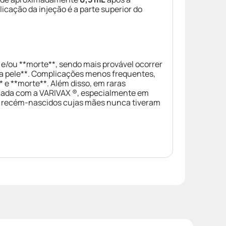
plicação da injeção é a parte superior do
e/ou **morte**, sendo mais provável ocorrer
da pele**. Complicações menos frequentes,
 e **morte**. Além disso, em raras
cinada com a VARIVAX ®, especialmente em
ou recém-nascidos cujas mães nunca tiveram