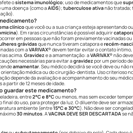
afete o
sistema imunológico
; uso de medicamentos que
supr
de uma doença (como a
AIDS
);
tuberculose ativa
não tratada;
nação).
e medicamento?
ema clínico
que você ou a sua criança esteja apresentando ou
omicina
). Em raras circunstâncias é possível adquirir
catapor
e ocorrer em pessoas que não foram previamente vacinadas o
lheres grávidas
que nunca tiveram catapora e
recém-nasc
cinadas com a
VARIVAX
® devem tentar evitar o contato íntimo
rias acima.
Gravidez
e a amamentação: a
VARIVAX
® não deve
cauções necessárias para evitar a
gravidez
por um período de
etende
amamentar
. Seu médico decidirá se você deve ou não 
 orientação médica ou do cirurgião-dentista. Uso criterioso 
ação depende da avaliação e acompanhamento do seu médico o
 a partir de 12 meses de idade.
o guardar este medicamento?
ladeira, entre
2°C e 8°C
ou menos, mas sem exceder tempera
 final do uso, para proteger da luz. O diluente deve ser arma
peratura ambiente (entre
15°C e 30°C
). Não deve ser congelad
 máximo
30 minutos
. A
VACINA DEVE SER DESCARTADA
se nã
ular
ou
subcutaneamente
(por debaixo da pele). Cada dose