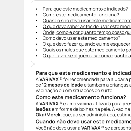
Para que este medicamento é indicado?
Como este medicamento funciona?
Quando não devo usar este medicament
O que devo saber antes de usar este me
Onde, como e por quanto tempo posso g
Como devo usar este medicamento?
O que devo fazer quando eu me esquecer
Quais os males que este medicamento p
O que fazer se alguém usar uma quantid
Para que este medicamento é indica
A
VARIVAX
® foi recomendada para ajudar a 
de
12 meses de idade
e também a crianças a
vacinação ou em situações de surto.
Como este medicamento funciona?
A
VARIVAX
® é uma
vacina
utilizada para
pre
lesões
em forma de bolhas na pele. A vaci
Oka/Merck
, que, ao ser administrada, esti
Quando não devo usar este medicam
Você não deve usar a
VARIVAX
® se apresent