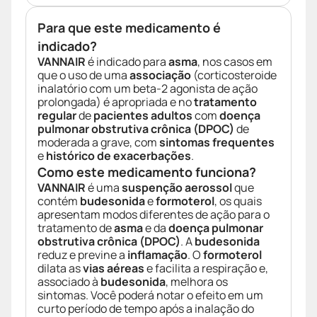
Para que este medicamento é
indicado?
VANNAIR
é indicado para
asma
, nos casos em
que o uso de uma
associação
(corticosteroide
inalatório com um beta-2 agonista de ação
prolongada) é apropriada e no
tratamento
regular
de
pacientes adultos
com
doença
pulmonar obstrutiva crônica (DPOC)
de
moderada a grave, com
sintomas frequentes
e
histórico de exacerbações
.
Como este medicamento funciona?
VANNAIR
é uma
suspenção aerossol
que
contém
budesonida
e
formoterol
, os quais
apresentam modos diferentes de ação para o
tratamento de
asma
e da
doença pulmonar
obstrutiva crônica (DPOC)
. A
budesonida
reduz e previne a
inflamação
. O
formoterol
dilata as
vias aéreas
e facilita a respiração e,
associado à
budesonida
, melhora os
sintomas. Você poderá notar o efeito em um
curto período de tempo após a inalação do