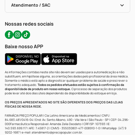
Políticas De Marketplace
Portal Da Privacidade
Atendimento / SAC
Política De Privacidade
WhatsApp (47) 9202-1687
Atendimento@precopopular.com.br
Nossas redes sociais
Baixe nosso APP
As informações contidas neste site não devem ser usadas para automedicação e não
substituem, em hipótese alguma, as orientações dadas pelo profissional da área médica.
Somente o médico está apto a diagnosticar qualquer problema de saúde e prescrever o
tratamento adequado.
Todos os pedidos efetuados estão sujeitos à confirmação da
disponibilidade de produto em nosso estoque.
O processo de separação dos produtos
pode levar até dois dias úteis dependendo da disponibilidade do estoque em loja.
OS PREÇOS APRESENTADOS NO SITE SÃO DIFERENTES DOS PREÇOS DAS LOJAS
FÍSICAS DE NOSSA REDE.
FARMÁCIA PREÇO POPULAR | Cia Latino Americana de Medicamentos | CNPJ:
84.683.481/0416-04 | End: Av. Santo Albano, 490 - Vila Vera | São Paulo - SP | CEP: 04.296-
000Farmacêutica Responsável: Amanda Zelia Deodato | CRF/SP: 107393 | IE:
140.593.699.117 | AFE: 7.45817-2 | CMVS - 355030801-477-008910-1-0 | WhatsApp: (47) 9
9202-1687 | e-mail:
atendimento@precopopular.com.br
.