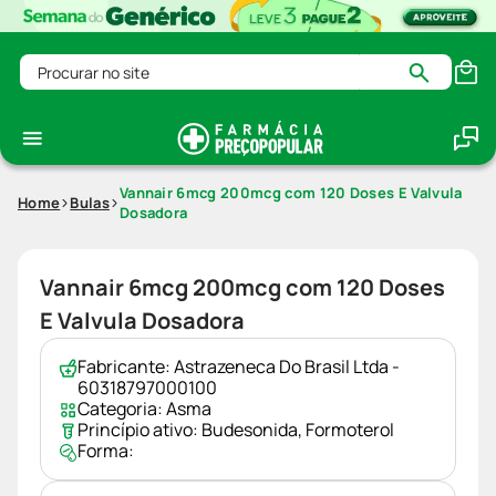
Procurar no site
Vannair 6mcg 200mcg com 120 Doses E Valvula
Home
Bulas
Dosadora
Vannair 6mcg 200mcg com 120 Doses
E Valvula Dosadora
Fabricante:
Astrazeneca Do Brasil Ltda -
60318797000100
Categoria:
Asma
Princípio ativo:
Budesonida
,
Formoterol
Forma: