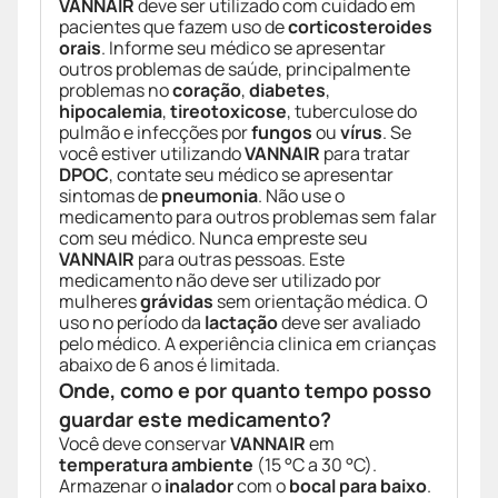
VANNAIR
deve ser utilizado com cuidado em
pacientes que fazem uso de
corticosteroides
orais
. Informe seu médico se apresentar
outros problemas de saúde, principalmente
problemas no
coração
,
diabetes
,
hipocalemia
,
tireotoxicose
, tuberculose do
pulmão e infecções por
fungos
ou
vírus
. Se
você estiver utilizando
VANNAIR
para tratar
DPOC
, contate seu médico se apresentar
sintomas de
pneumonia
. Não use o
medicamento para outros problemas sem falar
com seu médico. Nunca empreste seu
VANNAIR
para outras pessoas. Este
medicamento não deve ser utilizado por
mulheres
grávidas
sem orientação médica. O
uso no período da
lactação
deve ser avaliado
pelo médico. A experiência clinica em crianças
abaixo de 6 anos é limitada.
Onde, como e por quanto tempo posso
guardar este medicamento?
Você deve conservar
VANNAIR
em
temperatura ambiente
(15 °C a 30 °C).
Armazenar o
inalador
com o
bocal para baixo
.