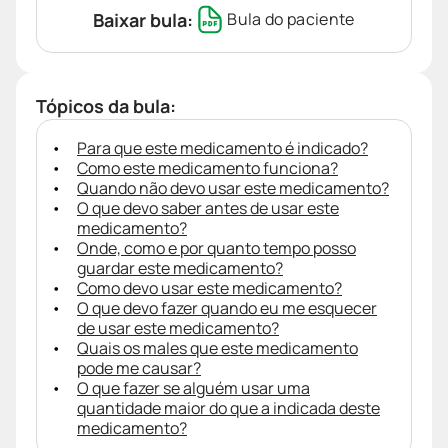
Baixar bula:
Bula do paciente
Tópicos da bula:
Para que este medicamento é indicado?
Como este medicamento funciona?
Quando não devo usar este medicamento?
O que devo saber antes de usar este
medicamento?
Onde, como e por quanto tempo posso
guardar este medicamento?
Como devo usar este medicamento?
O que devo fazer quando eu me esquecer
de usar este medicamento?
Quais os males que este medicamento
pode me causar?
O que fazer se alguém usar uma
quantidade maior do que a indicada deste
medicamento?