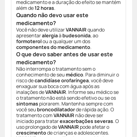
medicamento e a duração do efeito se mantém
além de
12 horas
.
Quando não devo usar este
medicamento?
Você não deve utilizar
VANNAIR
quando
apresentar
alergia
à
budesonida
, ao
formoterol
ou a qualquer um dos
componentes do medicamento
.
O que devo saber antes de usar este
medicamento?
Não interrompa o tratamento sem o
conhecimento de seu
médico
. Para diminuir o
risco de
candidíase orofaríngea
, você deve
enxaguar sua boca com água após as
inalações de
VANNAIR
. Informe seu médico se
o tratamento não está sendo efetivo ou se os
sintomas
piorarem. Mantenha sempre com
você seu
broncodilatador
de rápida ação. O
tratamento com
VANNAIR
não deve ser
iniciado para tratar
exacerbações severas
. O
uso prolongado de
VANNAIR
pode afetar o
crescimento
de crianças e adolescentes.