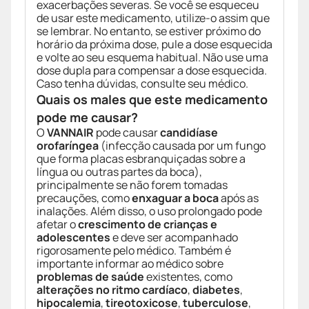
exacerbações severas. Se você se esqueceu
de usar este medicamento, utilize-o assim que
se lembrar. No entanto, se estiver próximo do
horário da próxima dose, pule a dose esquecida
e volte ao seu esquema habitual. Não use uma
dose dupla para compensar a dose esquecida.
Caso tenha dúvidas, consulte seu médico.
Quais os males que este medicamento
pode me causar?
O
VANNAIR
pode causar
candidíase
orofaríngea
(infecção causada por um fungo
que forma placas esbranquiçadas sobre a
língua ou outras partes da boca),
principalmente se não forem tomadas
precauções, como
enxaguar a boca
após as
inalações. Além disso, o uso prolongado pode
afetar o
crescimento de crianças e
adolescentes
e deve ser acompanhado
rigorosamente pelo médico. Também é
importante informar ao médico sobre
problemas de saúde
existentes, como
alterações no ritmo cardíaco
,
diabetes
,
hipocalemia
,
tireotoxicose
,
tuberculose
,