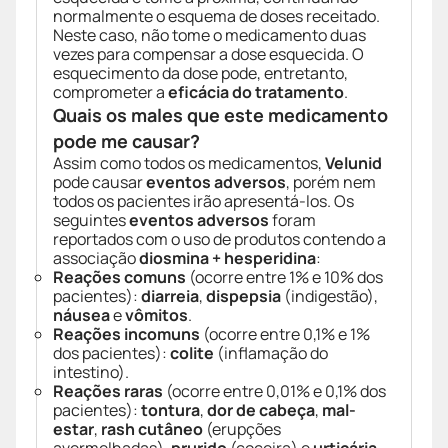
normalmente o esquema de doses receitado.
Neste caso, não tome o medicamento duas
vezes para compensar a dose esquecida. O
esquecimento da dose pode, entretanto,
comprometer a
eficácia do tratamento
.
Quais os males que este medicamento
pode me causar?
Assim como todos os medicamentos,
Velunid
pode causar
eventos adversos
, porém nem
todos os pacientes irão apresentá-los. Os
seguintes
eventos adversos
foram
reportados com o uso de produtos contendo a
associação
diosmina + hesperidina
:
Reações comuns
(ocorre entre 1% e 10% dos
pacientes):
diarreia
,
dispepsia
(indigestão),
náusea
e
vômitos
.
Reações incomuns
(ocorre entre 0,1% e 1%
dos pacientes):
colite
(inflamação do
intestino).
Reações raras
(ocorre entre 0,01% e 0,1% dos
pacientes):
tontura
,
dor de cabeça
,
mal-
estar
,
rash cutâneo
(erupções