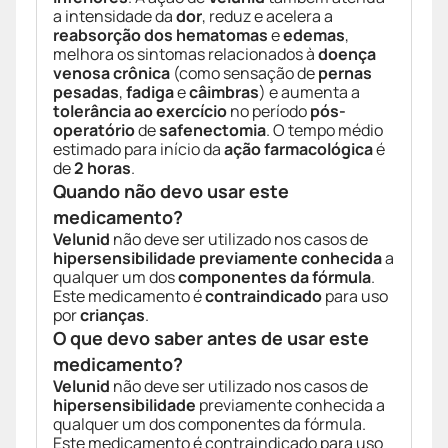
a intensidade da
dor
, reduz e acelera a
reabsorção dos hematomas
e
edemas
,
melhora os sintomas relacionados à
doença
venosa crônica
(como sensação de
pernas
pesadas
,
fadiga
e
câimbras
) e aumenta a
tolerância ao exercício
no período
pós-
operatório
de
safenectomia
. O tempo médio
estimado para início da
ação farmacológica
é
de
2 horas
.
Quando não devo usar este
medicamento?
Velunid
não deve ser utilizado nos casos de
hipersensibilidade previamente conhecida
a
qualquer um dos
componentes da fórmula
.
Este medicamento é
contraindicado
para uso
por
crianças
.
O que devo saber antes de usar este
medicamento?
Velunid
não deve ser utilizado nos casos de
hipersensibilidade
previamente conhecida a
qualquer um dos componentes da fórmula.
Este medicamento é contraindicado para uso