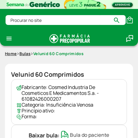
Procurar no site
Home
Bulas
Velunid 60 Comprimidos
Velunid 60 Comprimidos
Fabricante:
Cosmed Industria De
Cosmeticos E Medicamentos S.a. -
61082426000207
Categoria:
Insuficiência Venosa
Princípio ativo:
Forma:
Baixar bula:
Bula do paciente