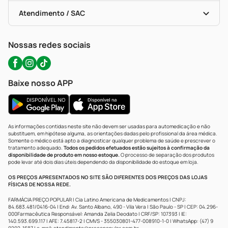
Bulas De A A Z
Autoteste Covid-19
Certificado De Segurança
Políticas De Marketplace
Portal Da Privacidade
Atendimento / SAC
Política De Privacidade
WhatsApp (47) 9202-1687
Atendimento@precopopular.com.br
Nossas redes sociais
Baixe nosso APP
As informações contidas neste site não devem ser usadas para automedicação e não
substituem, em hipótese alguma, as orientações dadas pelo profissional da área médica.
Somente o médico está apto a diagnosticar qualquer problema de saúde e prescrever o
tratamento adequado.
Todos os pedidos efetuados estão sujeitos à confirmação da
disponibilidade de produto em nosso estoque.
O processo de separação dos produtos
pode levar até dois dias úteis dependendo da disponibilidade do estoque em loja.
OS PREÇOS APRESENTADOS NO SITE SÃO DIFERENTES DOS PREÇOS DAS LOJAS
FÍSICAS DE NOSSA REDE.
FARMÁCIA PREÇO POPULAR | Cia Latino Americana de Medicamentos | CNPJ:
84.683.481/0416-04 | End: Av. Santo Albano, 490 - Vila Vera | São Paulo - SP | CEP: 04.296-
000Farmacêutica Responsável: Amanda Zelia Deodato | CRF/SP: 107393 | IE:
140.593.699.117 | AFE: 7.45817-2 | CMVS - 355030801-477-008910-1-0 | WhatsApp: (47) 9