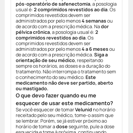
pós-operatório de safenectomia
, a posologia
usual é:
2 comprimidos revestidos ao dia
. Os
comprimidos revestidos devem ser
administrados por pelo menos
4 semanas
ou
de acordo com a prescrição médica. Na
dor
pélvica crônica
, a posologia usual é:
2
comprimidos revestidos ao dia
. Os
comprimidos revestidos devem ser
administrados por pelo menos
4 a 6 meses
ou
de acordo com a prescrição médica.
Siga a
orientação de seu médico
, respeitando
sempre os horários, as doses e a duração do
tratamento. Não interrompa o tratamento sem
o conhecimento do seu médico.
Este
medicamento não deve ser partido, aberto
ou mastigado.
O que devo fazer quando eu me
esquecer de usar este medicamento?
Se você esquecer de tomar
Velunid
no horário
receitado pelo seu médico, tome-o assim que
se lembrar. Porém, se já estiver próximo ao
horário de tomar a
dose
seguinte, pule a dose
esquecida e tome à próxima, continuando