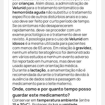
por
crianças
. Além disso, a administração de
Velunid
para o tratamento sintomático da
hemorróida aguda
não substitui o tratamento
específico de outros distúrbios anais e o seu
uso deve ser feito por curto período de tempo.
Se os sintomas não desaparecerem
rapidamente, deve-se proceder com um
exame proctológico e o tratamento deve ser
revisto. A posologia para o uso de
Velunid
em
idosos
é a mesma utilizada para pacientes
com menos de 65 anos. Em relação à
gravidez
,
nenhum efeito teratogênico foi demonstrado
em vários estudos e nenhum evento adverso
foi reportado em humanos, mas deve ser
usado apenas com orientação médica.
Durante a
lactação
, a amamentação não é
recomendada durante o tratamento devido à
ausência de dados sobre a passagem do
medicamento para o leite materno.
Onde, como e por quanto tempo posso
guardar este medicamento?
Conservar em
temperatura ambiente
(entre
15 e 30ºC
). Proteger da
luz
e
umidade
.