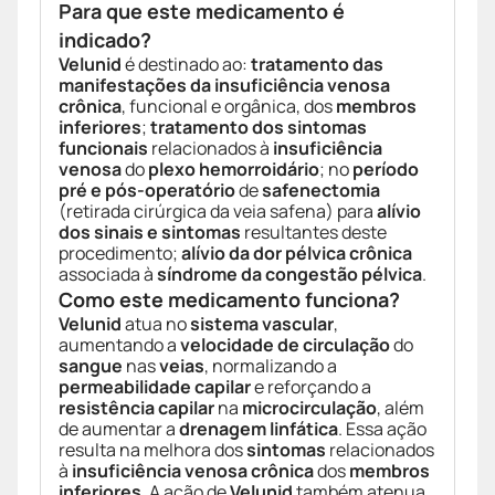
Para que este medicamento é
indicado?
Velunid
é destinado ao:
tratamento das
manifestações da insuficiência venosa
crônica
, funcional e orgânica, dos
membros
inferiores
;
tratamento dos sintomas
funcionais
relacionados à
insuficiência
venosa
do
plexo hemorroidário
; no
período
pré e pós-operatório
de
safenectomia
(retirada cirúrgica da veia safena) para
alívio
dos sinais e sintomas
resultantes deste
procedimento;
alívio da dor pélvica crônica
associada à
síndrome da congestão pélvica
.
Como este medicamento funciona?
Velunid
atua no
sistema vascular
,
aumentando a
velocidade de circulação
do
sangue
nas
veias
, normalizando a
permeabilidade capilar
e reforçando a
resistência capilar
na
microcirculação
, além
de aumentar a
drenagem linfática
. Essa ação
resulta na melhora dos
sintomas
relacionados
à
insuficiência venosa crônica
dos
membros
inferiores
. A ação de
Velunid
também atenua