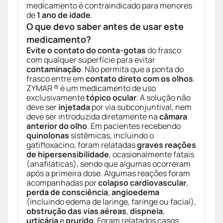
medicamento é contraindicado para menores
de
1 ano de idade
.
O que devo saber antes de usar este
medicamento?
Evite o contato do conta-gotas
do frasco
com qualquer superfície para evitar
contaminação
. Não permita que a ponta do
frasco entre em
contato direto com os olhos
.
ZYMAR ® é um medicamento de uso
exclusivamente
tópico ocular
. A solução não
deve ser
injetada
por via subconjuntival, nem
deve ser introduzida diretamente na
câmara
anterior do olho
. Em pacientes recebendo
quinolonas
sistêmicas, incluindo o
gatifloxacino, foram relatadas
graves reações
de hipersensibilidade
, ocasionalmente fatais
(anafiláticas), sendo que algumas ocorreram
após a primeira dose. Algumas reações foram
acompanhadas por
colapso cardiovascular
,
perda de consciência
,
angioedema
(incluindo edema de laringe, faringe ou facial),
obstrução das vias aéreas
,
dispneia
,
urticária
e
prurido
. Foram relatados casos