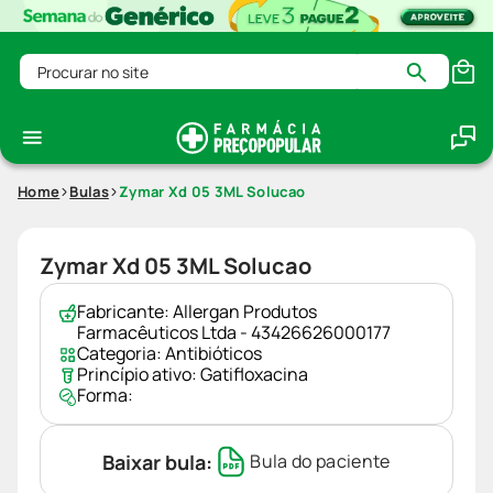
Procurar no site
Home
Bulas
Zymar Xd 05 3ML Solucao
Zymar Xd 05 3ML Solucao
Fabricante:
Allergan Produtos
Farmacêuticos Ltda - 43426626000177
Categoria:
Antibióticos
Princípio ativo:
Gatifloxacina
Forma:
Baixar bula:
Bula do paciente