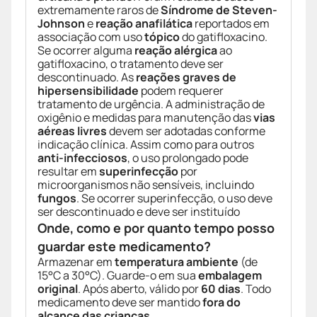
extremamente raros de
Síndrome de Steven-
Johnson
e
reação anafilática
reportados em
associação com uso
tópico
do gatifloxacino.
Se ocorrer alguma
reação alérgica
ao
gatifloxacino, o tratamento deve ser
descontinuado. As
reações graves de
hipersensibilidade
podem requerer
tratamento de urgência. A administração de
oxigênio e medidas para manutenção das
vias
aéreas livres
devem ser adotadas conforme
indicação clínica. Assim como para outros
anti-infecciosos
, o uso prolongado pode
resultar em
superinfecção
por
microorganismos não sensíveis, incluindo
fungos
. Se ocorrer superinfecção, o uso deve
ser descontinuado e deve ser instituído
Onde, como e por quanto tempo posso
guardar este medicamento?
Armazenar em
temperatura ambiente
(de
15°C a 30°C). Guarde-o em sua
embalagem
original
. Após aberto, válido por
60 dias
. Todo
medicamento deve ser mantido
fora do
alcance das crianças
.