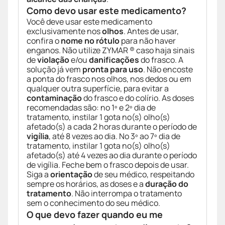
Como devo usar este medicamento?
Você deve usar este medicamento
exclusivamente nos
olhos
. Antes de usar,
confira o
nome no rótulo
para não haver
enganos. Não utilize ZYMAR ® caso haja sinais
de
violação
e/ou
danificações
do frasco. A
solução já vem
pronta para uso
. Não encoste
a ponta do frasco nos olhos, nos dedos ou em
qualquer outra superfície, para evitar a
contaminação
do frasco e do colírio. As doses
recomendadas são: no 1º e 2º dia de
tratamento, instilar 1 gota no(s) olho(s)
afetado(s) a cada 2 horas durante o período de
vigília
, até 8 vezes ao dia. No 3º ao 7º dia de
tratamento, instilar 1 gota no(s) olho(s)
afetado(s) até 4 vezes ao dia durante o período
de vigília. Feche bem o frasco depois de usar.
Siga a
orientação
de seu médico, respeitando
sempre os horários, as doses e a
duração do
tratamento
. Não interrompa o tratamento
sem o conhecimento do seu médico.
O que devo fazer quando eu me