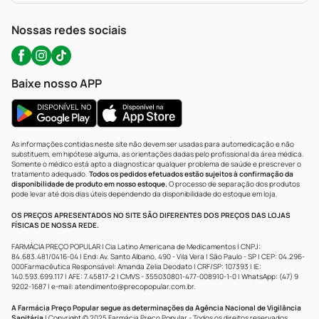
WhatsApp (47) 9202-1687
Atendimento@precopopular.com.br
Nossas redes sociais
Baixe nosso APP
As informações contidas neste site não devem ser usadas para automedicação e não
substituem, em hipótese alguma, as orientações dadas pelo profissional da área médica.
Somente o médico está apto a diagnosticar qualquer problema de saúde e prescrever o
tratamento adequado.
Todos os pedidos efetuados estão sujeitos à confirmação da
disponibilidade de produto em nosso estoque.
O processo de separação dos produtos
pode levar até dois dias úteis dependendo da disponibilidade do estoque em loja.
OS PREÇOS APRESENTADOS NO SITE SÃO DIFERENTES DOS PREÇOS DAS LOJAS
FÍSICAS DE NOSSA REDE.
FARMÁCIA PREÇO POPULAR | Cia Latino Americana de Medicamentos | CNPJ:
84.683.481/0416-04 | End: Av. Santo Albano, 490 - Vila Vera | São Paulo - SP | CEP: 04.296-
000Farmacêutica Responsável: Amanda Zelia Deodato | CRF/SP: 107393 | IE:
140.593.699.117 | AFE: 7.45817-2 | CMVS - 355030801-477-008910-1-0 | WhatsApp: (47) 9
9202-1687 | e-mail:
atendimento@precopopular.com.br
.
A Farmácia Preço Popular segue as determinações da Agência Nacional de Vigilância
Sanitária
| Copyright © 2025 Farmácia Preço Popular - Todos os direitos reservados.