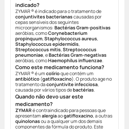
indicado?
ZYMAR ® é indicado para o tratamento de
conjuntivites bacterianas
causadas por
cepas sensíveis dos seguintes
microorganismos:
Bactérias Gram-positivas
aeróbias, como
Corynebacterium
propinquum
,
Staphylococcus aureus
,
Staphylococcus epidermidis
,
Streptococcus mitis
,
Streptococcus
pneumoniae
, e
Bactérias Gram-negativas
aeróbias, como
Haemophilus influenzae
.
Como este medicamento funciona?
ZYMAR ® é um
colírio
que contém um
antibiótico
(
gatifloxacino
). O produto age no
tratamento da
conjuntivite infecciosa
,
causada por vários tipos de
bactérias
.
Quando não devo usar este
medicamento?
ZYMAR
é contraindicado para pessoas que
apresentam
alergia
ao
gatifloxacino
, a outras
quinolonas
ou a qualquer um dos demais
componentes da fórmula do produto. Este