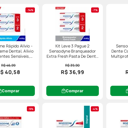
14%
7%
e Rápido Alívio -
Kit Leve 3 Pague 2
Senso
eme Dental, Alívio
Sensodyne Branqueador
Dente C
Sensíveis,
Extra Fresh Pasta De Dente
Multipro
Unidades De 90g
Para Dentes Sensíveis 90g
R$ 46,99
R$ 39,90
$ 40,58
R$ 36,99
Comprar
Comprar
9%
4%