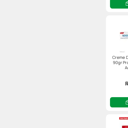
Creme D
90gr Pr
A
R