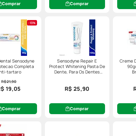
Comprar
Comprar
13%
ental Sensodyne
Sensodyne Repair E
Creme D
otecao Completa
Protect Whitening Pasta De
90gr
nti-tartaro
Dente, Para Os Dentes
B
Sensiveis, Com Tecnologia
R$ 21,90
Novamin, 100g
$ 19,05
R$ 25,90
Comprar
Comprar