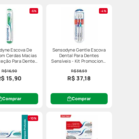
6%
4%
dyne Escova De
Sensodyne Gentle Escova
om Cerdas Macias
Dental Para Dentes
teção Para Dentes
Sensíveis - Kit Promocional
Sensíveis
Escova De Dente - 2
R$ 16,90
R$ 38,59
Unidades
R$ 15,90
R$ 37,18
Comprar
Comprar
10%