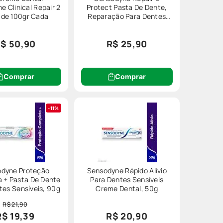
 Clinical Repair 2
Protect Pasta De Dente,
ade 100gr Cada
Reparação Para Dentes
Sensiveis, Com Tecnologia
Novamin, 100g
$ 50,90
R$ 25,90
Comprar
Comprar
11%
dyne Proteção
Sensodyne Rápido Alívio
 + Pasta De Dente
Para Dentes Sensíveis
tes Sensíveis, 90g
Creme Dental, 50g
R$ 21,90
R$ 19,39
R$ 20,90