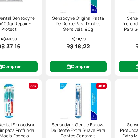
ental Sensodyne
Sensodyne Original Pasta
Sens
x100gr Repair E
De Dente Para Dentes
Profund
Protect
Sensíveis, 90g
Para S
R$ 40,90
R$ 18,99
R$ 37,16
R$ 18,22
Comprar
Comprar
9%
10%
Dental Sensodyne
Sensodyne Gentle Escova
Sens
impeza Profunda
De Dente Extra Suave Para
Profund
 Macia Especial
Dentes Sensíveis
Extra M