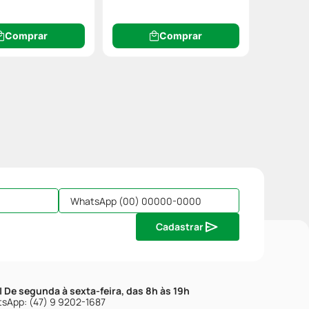
Comprar
Comprar
Cadastrar
| De segunda à sexta-feira, das 8h às 19h
sApp: (47) 9 9202-1687