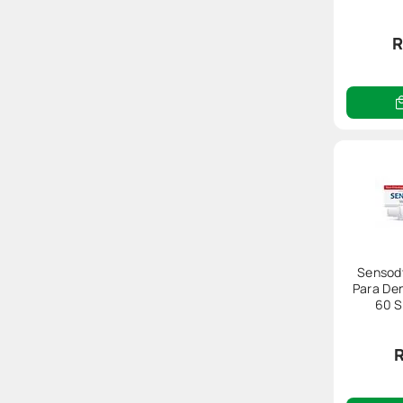
R
Sensody
Para De
60 S
Sensibil
R