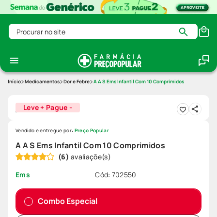
Procurar no site
Medicamentos
Dor e Febre
A A S Ems Infantil Com 10 Comprimidos
Leve + Pague -
Vendido e entregue por:
Preço Popular
A A S Ems Infantil Com 10 Comprimidos
(
6
)
Cód
:
702550
Ems
Combo Especial