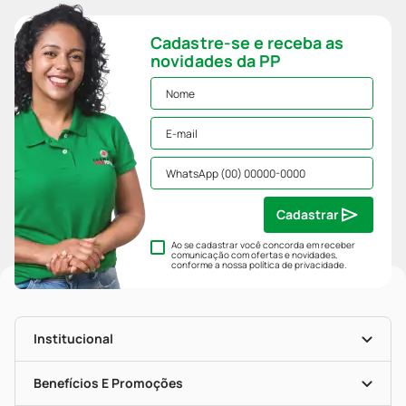
Cadastre-se e receba as
novidades da PP
Cadastrar
Ao se cadastrar você concorda em receber
comunicação com ofertas e novidades,
conforme a nossa
política de privacidade
.
Institucional
História
Nossas Lojas
Benefícios E Promoções
Trabalhe Conosco