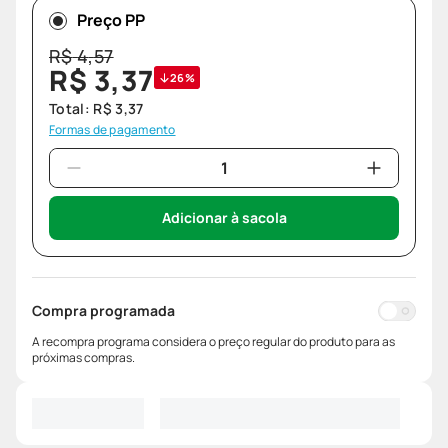
Preço PP
R$
4
,
57
R$
3
,
37
26%
Total:
R$
3
,
37
Formas de pagamento
Adicionar à sacola
Compra programada
A recompra programa considera o preço regular do produto para as
próximas compras.