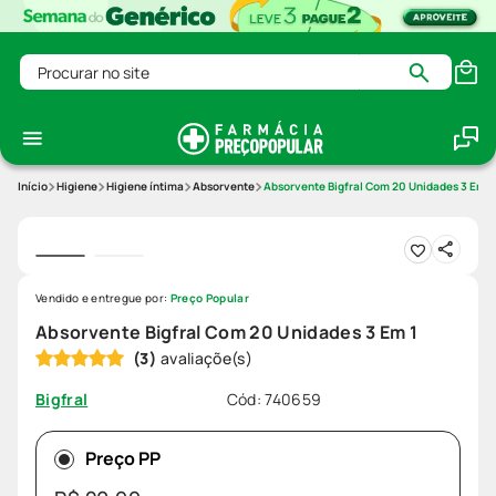
Procurar no site
Higiene
Higiene íntima
Absorvente
Absorvente Bigfral Com 20 Unidades 3 Em 1
Vendido e entregue por:
Preço Popular
Absorvente Bigfral Com 20 Unidades 3 Em 1
(
3
)
Cód
:
740659
Bigfral
Preço PP