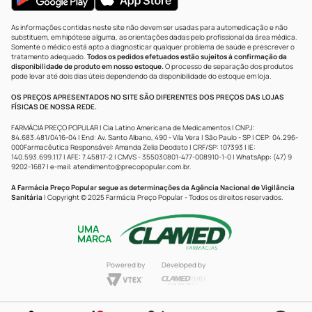
As informações contidas neste site não devem ser usadas para automedicação e não
substituem, em hipótese alguma, as orientações dadas pelo profissional da área médica.
Somente o médico está apto a diagnosticar qualquer problema de saúde e prescrever o
tratamento adequado.
Todos os pedidos efetuados estão sujeitos à confirmação da
disponibilidade de produto em nosso estoque.
O processo de separação dos produtos
pode levar até dois dias úteis dependendo da disponibilidade do estoque em loja.
OS PREÇOS APRESENTADOS NO SITE SÃO DIFERENTES DOS PREÇOS DAS LOJAS
FÍSICAS DE NOSSA REDE.
FARMÁCIA PREÇO POPULAR | Cia Latino Americana de Medicamentos | CNPJ:
84.683.481/0416-04 | End: Av. Santo Albano, 490 - Vila Vera | São Paulo - SP | CEP: 04.296-
000Farmacêutica Responsável: Amanda Zelia Deodato | CRF/SP: 107393 | IE:
140.593.699.117 | AFE: 7.45817-2 | CMVS - 355030801-477-008910-1-0 | WhatsApp: (47) 9
9202-1687 | e-mail:
atendimento@precopopular.com.br
.
A Farmácia Preço Popular segue as determinações da Agência Nacional de Vigilância
Sanitária
| Copyright © 2025 Farmácia Preço Popular - Todos os direitos reservados.
UMA
MARCA
Powered by
Developed by