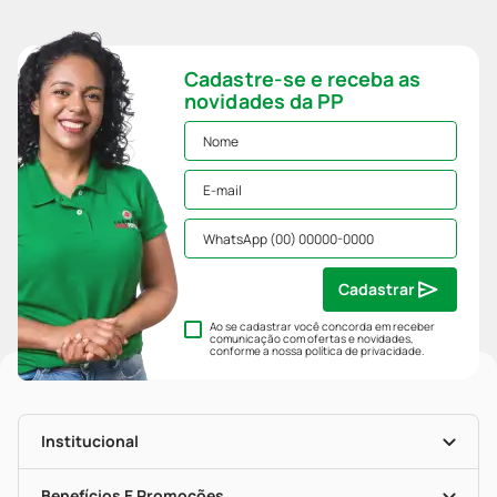
Cadastre-se e receba as
novidades da PP
Cadastrar
Ao se cadastrar você concorda em receber
comunicação com ofertas e novidades,
conforme a nossa
política de privacidade
.
Institucional
História
Nossas Lojas
Benefícios E Promoções