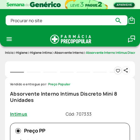
Procurar no site
Higiene
Higiene íntima
Absorvente Interno
Absorvente Interno Intimus Discreto
Vendido e entregue por:
Preço Popular
Absorvente Interno Intimus Discreto Mini 8
Unidades
Cód
:
707333
Intimus
Preço PP