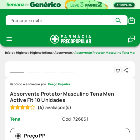
Procurar no site
Higiene
Higiene íntima
Absorvente
Absorvente Protetor Masculino Tena Men Ac
Vendido e entregue por:
Preço Popular
Absorvente Protetor Masculino Tena Men
Active Fit 10 Unidades
(
4
)
Cód
:
726861
Tena
Preço PP