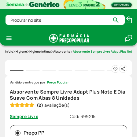
Procurar no site
Higiene
Higiene íntima
Absorvente
Absorvente Sempre Livre Adapt Plus Note 
Vendido e entregue por:
Preço Popular
Absorvente Sempre Livre Adapt Plus Note E Dia
Suave Com Abas 8 Unidades
(
2
)
Cód
:
699215
Sempre Livre
Preço PP