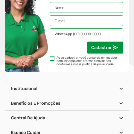
Cadastrar
Ao se cadastrar você concorda em receber
comunicação com ofertas e novidades,
conforme a nossa
política de privacidade
.
Institucional
História
Nossas Lojas
Benefícios E Promoções
Trabalhe Conosco
Mapa De Categorias
Clube PP
Blog Da PP
Convênios
Central De Ajuda
Seja Uma Loja Parceira
Programa Popular Do Brasil
Encarte De Ofertas
Entrega
Dermaclub
Recompra Programada
Espaço Cuidar