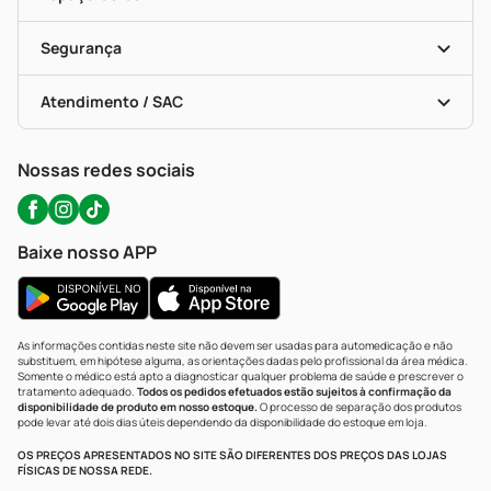
Descontos De Laboratório (PBM)
Compras Com Receita
Cupons E Ofertas
Alomed (tele-Entrega)
Vacinas
Formas De Pagamento
Serviços Farmacêuticos
Segurança
Troca E Devolução
Testes Rápidos
Bulas De A A Z
Autoteste Covid-19
Certificado De Segurança
Políticas De Marketplace
Portal Da Privacidade
Atendimento / SAC
Política De Privacidade
WhatsApp (47) 9202-1687
Atendimento@precopopular.com.br
Nossas redes sociais
Baixe nosso APP
As informações contidas neste site não devem ser usadas para automedicação e não
substituem, em hipótese alguma, as orientações dadas pelo profissional da área médica.
Somente o médico está apto a diagnosticar qualquer problema de saúde e prescrever o
tratamento adequado.
Todos os pedidos efetuados estão sujeitos à confirmação da
disponibilidade de produto em nosso estoque.
O processo de separação dos produtos
pode levar até dois dias úteis dependendo da disponibilidade do estoque em loja.
OS PREÇOS APRESENTADOS NO SITE SÃO DIFERENTES DOS PREÇOS DAS LOJAS
FÍSICAS DE NOSSA REDE.