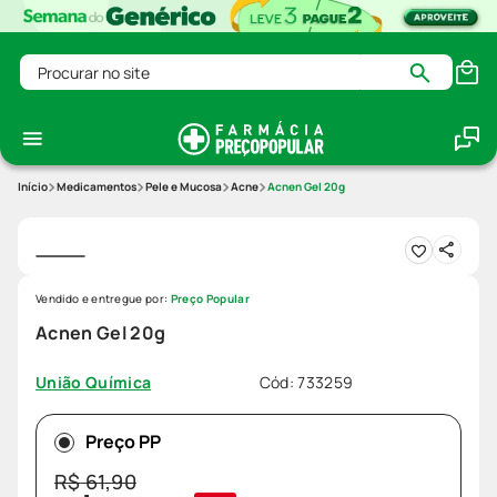
Procurar no site
Medicamentos
Pele e Mucosa
Acne
Acnen Gel 20g
Vendido e entregue por:
Preço Popular
Acnen Gel 20g
Cód
:
733259
União Química
Preço PP
R$
61
,
90