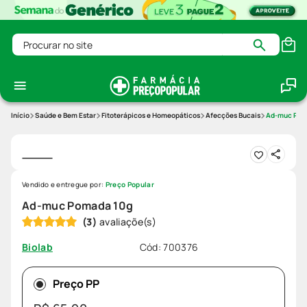
Procurar no site
Saúde e Bem Estar
Fitoterápicos e Homeopáticos
Afecções Bucais
Ad-muc Pom
Vendido e entregue por:
Preço Popular
Ad-muc Pomada 10g
(
3
)
Cód
:
700376
Biolab
Preço PP