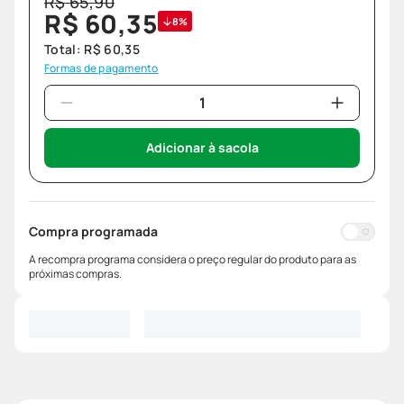
R$
65
,
90
R$
60
,
35
8%
Total:
R$
60
,
35
Formas de pagamento
Adicionar à sacola
Compra programada
A recompra programa considera o preço regular do produto para as
próximas compras.