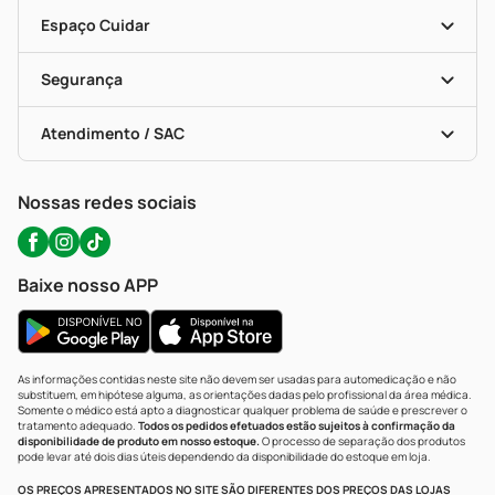
Encarte De Ofertas
Entrega
Dermaclub
Recompra Programada
Espaço Cuidar
Descontos De Laboratório (PBM)
Compras Com Receita
Cupons E Ofertas
Alomed (tele-Entrega)
Vacinas
Formas De Pagamento
Serviços Farmacêuticos
Segurança
Troca E Devolução
Testes Rápidos
Bulas De A A Z
Autoteste Covid-19
Certificado De Segurança
Políticas De Marketplace
Portal Da Privacidade
Atendimento / SAC
Política De Privacidade
WhatsApp (47) 9202-1687
Atendimento@precopopular.com.br
Nossas redes sociais
Baixe nosso APP
As informações contidas neste site não devem ser usadas para automedicação e não
substituem, em hipótese alguma, as orientações dadas pelo profissional da área médica.
Somente o médico está apto a diagnosticar qualquer problema de saúde e prescrever o
tratamento adequado.
Todos os pedidos efetuados estão sujeitos à confirmação da
disponibilidade de produto em nosso estoque.
O processo de separação dos produtos
pode levar até dois dias úteis dependendo da disponibilidade do estoque em loja.
OS PREÇOS APRESENTADOS NO SITE SÃO DIFERENTES DOS PREÇOS DAS LOJAS