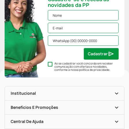
novidades da PP
Cadastrar
Ao se cadastrar você concorda em receber
comunicação com ofertas e novidades,
conforme a nossa
política de privacidade
.
Institucional
História
Nossas Lojas
Benefícios E Promoções
Trabalhe Conosco
Mapa De Categorias
Clube PP
Blog Da PP
Convênios
Central De Ajuda
Seja Uma Loja Parceira
Programa Popular Do Brasil