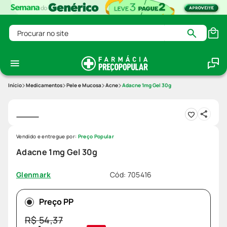
Procurar no site
Medicamentos
Pele e Mucosa
Acne
Adacne 1mg Gel 30g
Vendido e entregue por:
Preço Popular
Adacne 1mg Gel 30g
Cód
:
705416
Glenmark
Preço PP
R$
54
,
37