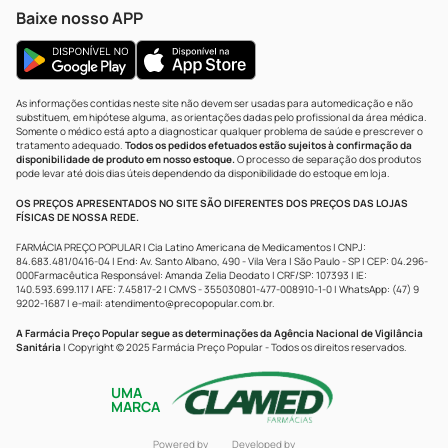
Baixe nosso APP
As informações contidas neste site não devem ser usadas para automedicação e não
substituem, em hipótese alguma, as orientações dadas pelo profissional da área médica.
Somente o médico está apto a diagnosticar qualquer problema de saúde e prescrever o
tratamento adequado.
Todos os pedidos efetuados estão sujeitos à confirmação da
disponibilidade de produto em nosso estoque.
O processo de separação dos produtos
pode levar até dois dias úteis dependendo da disponibilidade do estoque em loja.
OS PREÇOS APRESENTADOS NO SITE SÃO DIFERENTES DOS PREÇOS DAS LOJAS
FÍSICAS DE NOSSA REDE.
FARMÁCIA PREÇO POPULAR | Cia Latino Americana de Medicamentos | CNPJ:
84.683.481/0416-04 | End: Av. Santo Albano, 490 - Vila Vera | São Paulo - SP | CEP: 04.296-
000Farmacêutica Responsável: Amanda Zelia Deodato | CRF/SP: 107393 | IE:
140.593.699.117 | AFE: 7.45817-2 | CMVS - 355030801-477-008910-1-0 | WhatsApp: (47) 9
9202-1687 | e-mail:
atendimento@precopopular.com.br
.
A Farmácia Preço Popular segue as determinações da Agência Nacional de Vigilância
Sanitária
| Copyright © 2025 Farmácia Preço Popular - Todos os direitos reservados.
UMA
MARCA
Powered by
Developed by