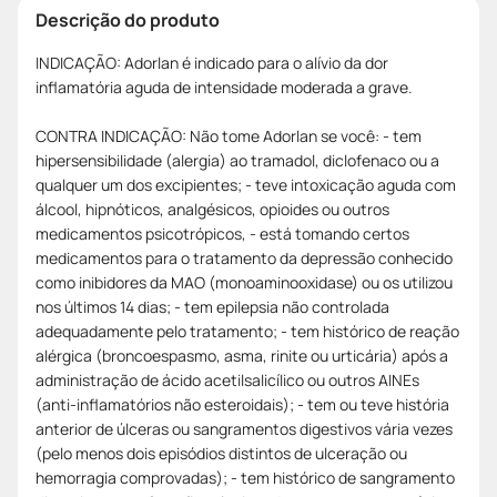
Descrição do produto
INDICAÇÃO: Adorlan é indicado para o alívio da dor
inflamatória aguda de intensidade moderada a grave.
CONTRA INDICAÇÃO: Não tome Adorlan se você: - tem
hipersensibilidade (alergia) ao tramadol, diclofenaco ou a
qualquer um dos excipientes; - teve intoxicação aguda com
álcool, hipnóticos, analgésicos, opioides ou outros
medicamentos psicotrópicos, - está tomando certos
medicamentos para o tratamento da depressão conhecido
como inibidores da MAO (monoaminooxidase) ou os utilizou
nos últimos 14 dias; - tem epilepsia não controlada
adequadamente pelo tratamento; - tem histórico de reação
alérgica (broncoespasmo, asma, rinite ou urticária) após a
administração de ácido acetilsalicílico ou outros AINEs
(anti-inflamatórios não esteroidais); - tem ou teve história
anterior de úlceras ou sangramentos digestivos vária vezes
(pelo menos dois episódios distintos de ulceração ou
hemorragia comprovadas); - tem histórico de sangramento