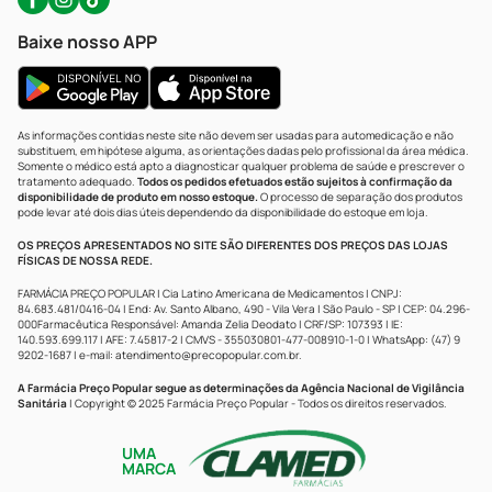
Baixe nosso APP
As informações contidas neste site não devem ser usadas para automedicação e não
substituem, em hipótese alguma, as orientações dadas pelo profissional da área médica.
Somente o médico está apto a diagnosticar qualquer problema de saúde e prescrever o
tratamento adequado.
Todos os pedidos efetuados estão sujeitos à confirmação da
disponibilidade de produto em nosso estoque.
O processo de separação dos produtos
pode levar até dois dias úteis dependendo da disponibilidade do estoque em loja.
OS PREÇOS APRESENTADOS NO SITE SÃO DIFERENTES DOS PREÇOS DAS LOJAS
FÍSICAS DE NOSSA REDE.
FARMÁCIA PREÇO POPULAR | Cia Latino Americana de Medicamentos | CNPJ:
84.683.481/0416-04 | End: Av. Santo Albano, 490 - Vila Vera | São Paulo - SP | CEP: 04.296-
000Farmacêutica Responsável: Amanda Zelia Deodato | CRF/SP: 107393 | IE:
140.593.699.117 | AFE: 7.45817-2 | CMVS - 355030801-477-008910-1-0 | WhatsApp: (47) 9
9202-1687 | e-mail:
atendimento@precopopular.com.br
.
A Farmácia Preço Popular segue as determinações da Agência Nacional de Vigilância
Sanitária
| Copyright © 2025 Farmácia Preço Popular - Todos os direitos reservados.
UMA
MARCA