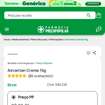
Procurar no site
Medicamentos
Pele e Mucosa
Inflamações
Advantan Creme 15g
Vendido e entregue por:
Preço Popular
Advantan Creme 15g
(
2
)
Cód
:
684236
Bayer
Preço PP