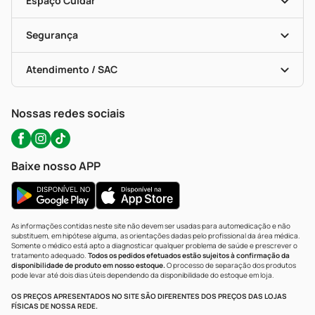
Espaço Cuidar
Descontos De Laboratório (PBM)
Compras Com Receita
Cupons E Ofertas
Alomed (tele-Entrega)
Vacinas
Formas De Pagamento
Serviços Farmacêuticos
Segurança
Troca E Devolução
Testes Rápidos
Bulas De A A Z
Autoteste Covid-19
Certificado De Segurança
Políticas De Marketplace
Portal Da Privacidade
Atendimento / SAC
Política De Privacidade
WhatsApp (47) 9202-1687
Atendimento@precopopular.com.br
Nossas redes sociais
Baixe nosso APP
As informações contidas neste site não devem ser usadas para automedicação e não
substituem, em hipótese alguma, as orientações dadas pelo profissional da área médica.
Somente o médico está apto a diagnosticar qualquer problema de saúde e prescrever o
tratamento adequado.
Todos os pedidos efetuados estão sujeitos à confirmação da
disponibilidade de produto em nosso estoque.
O processo de separação dos produtos
pode levar até dois dias úteis dependendo da disponibilidade do estoque em loja.
OS PREÇOS APRESENTADOS NO SITE SÃO DIFERENTES DOS PREÇOS DAS LOJAS
FÍSICAS DE NOSSA REDE.