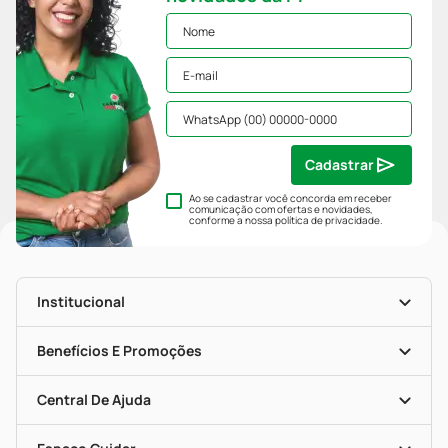
Cadastrar
Ao se cadastrar você concorda em receber
comunicação com ofertas e novidades,
conforme a nossa
política de privacidade
.
Institucional
História
Nossas Lojas
Benefícios E Promoções
Trabalhe Conosco
Mapa De Categorias
Clube PP
Blog Da PP
Convênios
Central De Ajuda
Seja Uma Loja Parceira
Programa Popular Do Brasil
Encarte De Ofertas
Entrega
Dermaclub
Recompra Programada