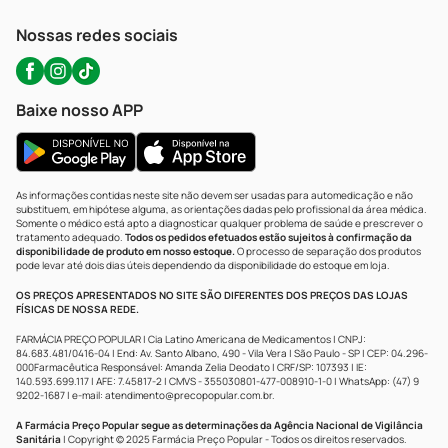
WhatsApp (47) 9202-1687
Atendimento@precopopular.com.br
Nossas redes sociais
Baixe nosso APP
As informações contidas neste site não devem ser usadas para automedicação e não
substituem, em hipótese alguma, as orientações dadas pelo profissional da área médica.
Somente o médico está apto a diagnosticar qualquer problema de saúde e prescrever o
tratamento adequado.
Todos os pedidos efetuados estão sujeitos à confirmação da
disponibilidade de produto em nosso estoque.
O processo de separação dos produtos
pode levar até dois dias úteis dependendo da disponibilidade do estoque em loja.
OS PREÇOS APRESENTADOS NO SITE SÃO DIFERENTES DOS PREÇOS DAS LOJAS
FÍSICAS DE NOSSA REDE.
FARMÁCIA PREÇO POPULAR | Cia Latino Americana de Medicamentos | CNPJ:
84.683.481/0416-04 | End: Av. Santo Albano, 490 - Vila Vera | São Paulo - SP | CEP: 04.296-
000Farmacêutica Responsável: Amanda Zelia Deodato | CRF/SP: 107393 | IE:
140.593.699.117 | AFE: 7.45817-2 | CMVS - 355030801-477-008910-1-0 | WhatsApp: (47) 9
9202-1687 | e-mail:
atendimento@precopopular.com.br
.
A Farmácia Preço Popular segue as determinações da Agência Nacional de Vigilância
Sanitária
| Copyright © 2025 Farmácia Preço Popular - Todos os direitos reservados.