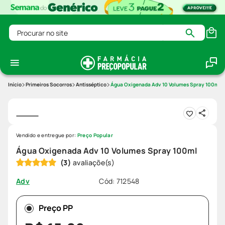
Procurar no site
Primeiros Socorros
Antisséptico
Água Oxigenada Adv 10 Volumes Spray 100ml
Vendido e entregue por:
Preço Popular
Água Oxigenada Adv 10 Volumes Spray 100ml
(
3
)
Cód
:
712548
Adv
Preço PP