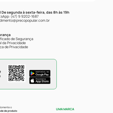
| De segunda à sexta-feira, das 8h às 19h
sApp: (47) 9 9202-1687
dimento@precopopular.com.br
urança
ificado de Segurança
l da Privacidade
ica de Privacidade
e
e
 Somente o
UMA MARCA
ade de produto