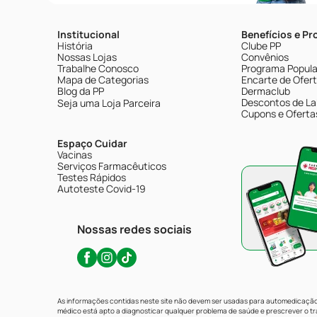
Institucional
Benefícios e P
História
Clube PP
Nossas Lojas
Convênios
Trabalhe Conosco
Programa Popular
Mapa de Categorias
Encarte de Ofer
Blog da PP
Dermaclub
Descontos de La
Seja uma Loja Parceira
Cupons e Oferta
Espaço Cuidar
Vacinas
Serviços Farmacêuticos
Testes Rápidos
Autoteste Covid-19
Nossas redes sociais
As informações contidas neste site não devem ser usadas para automedicação 
médico está apto a diagnosticar qualquer problema de saúde e prescrever o 