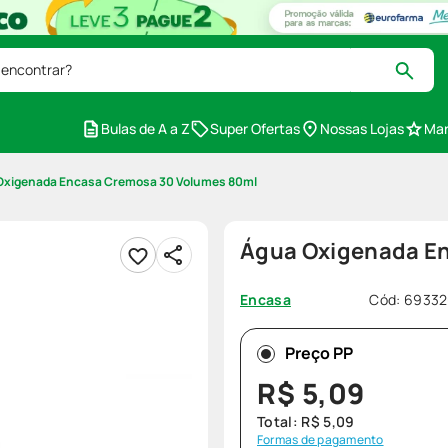
 encontrar?
Bulas de A a Z
Super Ofertas
Nossas Lojas
Mar
Oxigenada Encasa Cremosa 30 Volumes 80ml
Água Oxigenada E
Cód
:
69332
Encasa
Preço PP
R$
5
,
09
Total:
R$
5
,
09
Formas de pagamento