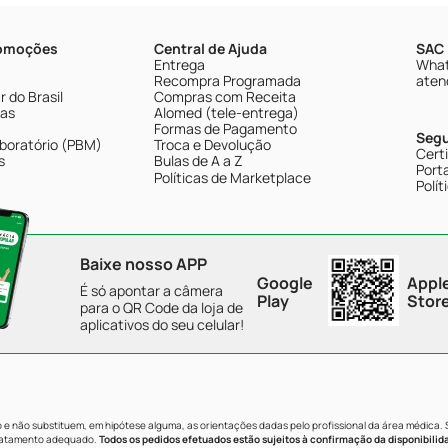
romoções
Central de Ajuda
SAC 
Entrega
What
Recompra Programada
aten
 do Brasil
Compras com Receita
tas
Alomed (tele-entrega)
Formas de Pagamento
Seg
boratório (PBM)
Troca e Devolução
Cert
s
Bulas de A a Z
Porta
Políticas de Marketplace
Polít
Baixe nosso APP
Google
Appl
É só apontar a câmera
Play
Stor
para o QR Code da loja de
aplicativos do seu celular!
e não substituem, em hipótese alguma, as orientações dadas pelo profissional da área médica.
tratamento adequado.
Todos os pedidos efetuados estão sujeitos à confirmação da disponibilid