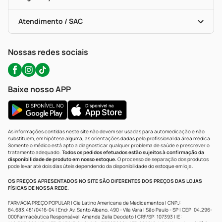
Troca E Devolução
Testes Rápidos
Bulas De A A Z
Autoteste Covid-19
Certificado De Segurança
Políticas De Marketplace
Portal Da Privacidade
Atendimento / SAC
Política De Privacidade
WhatsApp (47) 9202-1687
Atendimento@precopopular.com.br
Nossas redes sociais
Baixe nosso APP
As informações contidas neste site não devem ser usadas para automedicação e não
substituem, em hipótese alguma, as orientações dadas pelo profissional da área médica.
Somente o médico está apto a diagnosticar qualquer problema de saúde e prescrever o
tratamento adequado.
Todos os pedidos efetuados estão sujeitos à confirmação da
disponibilidade de produto em nosso estoque.
O processo de separação dos produtos
pode levar até dois dias úteis dependendo da disponibilidade do estoque em loja.
OS PREÇOS APRESENTADOS NO SITE SÃO DIFERENTES DOS PREÇOS DAS LOJAS
FÍSICAS DE NOSSA REDE.
FARMÁCIA PREÇO POPULAR | Cia Latino Americana de Medicamentos | CNPJ:
84.683.481/0416-04 | End: Av. Santo Albano, 490 - Vila Vera | São Paulo - SP | CEP: 04.296-
000Farmacêutica Responsável: Amanda Zelia Deodato | CRF/SP: 107393 | IE: