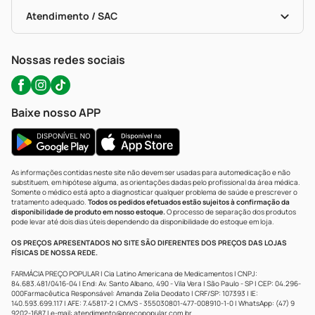
Bulas De A A Z
Autoteste Covid-19
Certificado De Segurança
Políticas De Marketplace
Portal Da Privacidade
Atendimento / SAC
Política De Privacidade
WhatsApp (47) 9202-1687
Atendimento@precopopular.com.br
Nossas redes sociais
Baixe nosso APP
As informações contidas neste site não devem ser usadas para automedicação e não
substituem, em hipótese alguma, as orientações dadas pelo profissional da área médica.
Somente o médico está apto a diagnosticar qualquer problema de saúde e prescrever o
tratamento adequado.
Todos os pedidos efetuados estão sujeitos à confirmação da
disponibilidade de produto em nosso estoque.
O processo de separação dos produtos
pode levar até dois dias úteis dependendo da disponibilidade do estoque em loja.
OS PREÇOS APRESENTADOS NO SITE SÃO DIFERENTES DOS PREÇOS DAS LOJAS
FÍSICAS DE NOSSA REDE.
FARMÁCIA PREÇO POPULAR | Cia Latino Americana de Medicamentos | CNPJ:
84.683.481/0416-04 | End: Av. Santo Albano, 490 - Vila Vera | São Paulo - SP | CEP: 04.296-
000Farmacêutica Responsável: Amanda Zelia Deodato | CRF/SP: 107393 | IE:
140.593.699.117 | AFE: 7.45817-2 | CMVS - 355030801-477-008910-1-0 | WhatsApp: (47) 9
9202-1687 | e-mail:
atendimento@precopopular.com.br
.