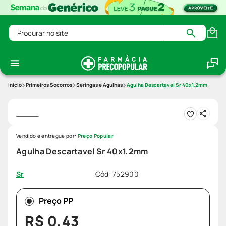
Procurar no site
Primeiros Socorros
Seringas e Agulhas
Agulha Descartavel Sr 40x1,2mm
Vendido e entregue por:
Preço Popular
Agulha Descartavel Sr 40x1,2mm
Cód
:
752900
Sr
Preço PP
R$
0
,
43