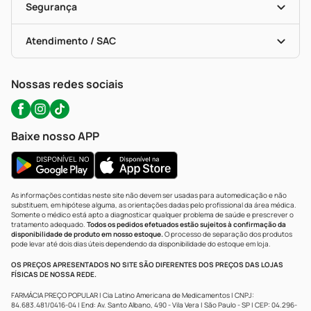
Formas De Pagamento
Serviços Farmacêuticos
Segurança
Troca E Devolução
Testes Rápidos
Bulas De A A Z
Autoteste Covid-19
Certificado De Segurança
Políticas De Marketplace
Portal Da Privacidade
Atendimento / SAC
Política De Privacidade
WhatsApp (47) 9202-1687
Atendimento@precopopular.com.br
Nossas redes sociais
Baixe nosso APP
As informações contidas neste site não devem ser usadas para automedicação e não
substituem, em hipótese alguma, as orientações dadas pelo profissional da área médica.
Somente o médico está apto a diagnosticar qualquer problema de saúde e prescrever o
tratamento adequado.
Todos os pedidos efetuados estão sujeitos à confirmação da
disponibilidade de produto em nosso estoque.
O processo de separação dos produtos
pode levar até dois dias úteis dependendo da disponibilidade do estoque em loja.
OS PREÇOS APRESENTADOS NO SITE SÃO DIFERENTES DOS PREÇOS DAS LOJAS
FÍSICAS DE NOSSA REDE.
FARMÁCIA PREÇO POPULAR | Cia Latino Americana de Medicamentos | CNPJ:
84.683.481/0416-04 | End: Av. Santo Albano, 490 - Vila Vera | São Paulo - SP | CEP: 04.296-