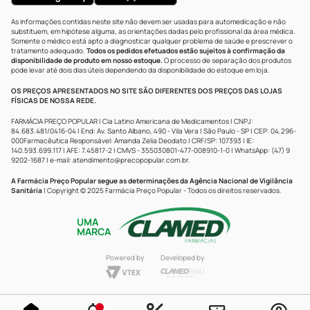
As informações contidas neste site não devem ser usadas para automedicação e não
substituem, em hipótese alguma, as orientações dadas pelo profissional da área médica.
Somente o médico está apto a diagnosticar qualquer problema de saúde e prescrever o
tratamento adequado.
Todos os pedidos efetuados estão sujeitos à confirmação da
disponibilidade de produto em nosso estoque.
O processo de separação dos produtos
pode levar até dois dias úteis dependendo da disponibilidade do estoque em loja.
OS PREÇOS APRESENTADOS NO SITE SÃO DIFERENTES DOS PREÇOS DAS LOJAS
FÍSICAS DE NOSSA REDE.
FARMÁCIA PREÇO POPULAR | Cia Latino Americana de Medicamentos | CNPJ:
84.683.481/0416-04 | End: Av. Santo Albano, 490 - Vila Vera | São Paulo - SP | CEP: 04.296-
000Farmacêutica Responsável: Amanda Zelia Deodato | CRF/SP: 107393 | IE:
140.593.699.117 | AFE: 7.45817-2 | CMVS - 355030801-477-008910-1-0 | WhatsApp: (47) 9
9202-1687 | e-mail:
atendimento@precopopular.com.br
.
A Farmácia Preço Popular segue as determinações da Agência Nacional de Vigilância
Sanitária
| Copyright © 2025 Farmácia Preço Popular - Todos os direitos reservados.
UMA
MARCA
Powered by
Developed by