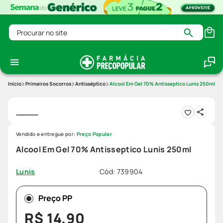
Procurar no site
Primeiros Socorros
Antisséptico
Alcool Em Gel 70% Antisseptico Lunis 250ml
Vendido e entregue por:
Preço Popular
Alcool Em Gel 70% Antisseptico Lunis 250ml
Cód
:
739904
Lunis
Preço PP
R$
14
,
90