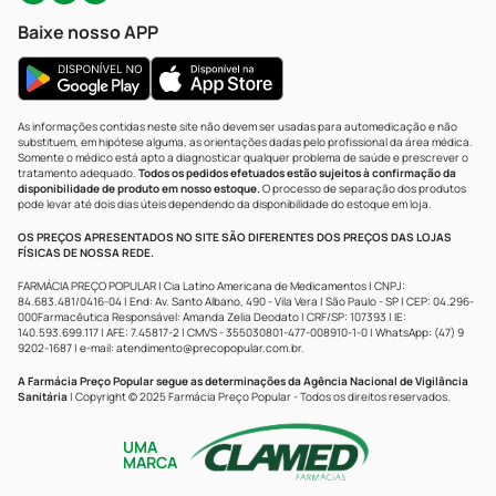
Baixe nosso APP
As informações contidas neste site não devem ser usadas para automedicação e não
substituem, em hipótese alguma, as orientações dadas pelo profissional da área médica.
Somente o médico está apto a diagnosticar qualquer problema de saúde e prescrever o
tratamento adequado.
Todos os pedidos efetuados estão sujeitos à confirmação da
disponibilidade de produto em nosso estoque.
O processo de separação dos produtos
pode levar até dois dias úteis dependendo da disponibilidade do estoque em loja.
OS PREÇOS APRESENTADOS NO SITE SÃO DIFERENTES DOS PREÇOS DAS LOJAS
FÍSICAS DE NOSSA REDE.
FARMÁCIA PREÇO POPULAR | Cia Latino Americana de Medicamentos | CNPJ:
84.683.481/0416-04 | End: Av. Santo Albano, 490 - Vila Vera | São Paulo - SP | CEP: 04.296-
000Farmacêutica Responsável: Amanda Zelia Deodato | CRF/SP: 107393 | IE:
140.593.699.117 | AFE: 7.45817-2 | CMVS - 355030801-477-008910-1-0 | WhatsApp: (47) 9
9202-1687 | e-mail:
atendimento@precopopular.com.br
.
A Farmácia Preço Popular segue as determinações da Agência Nacional de Vigilância
Sanitária
| Copyright © 2025 Farmácia Preço Popular - Todos os direitos reservados.
UMA
MARCA