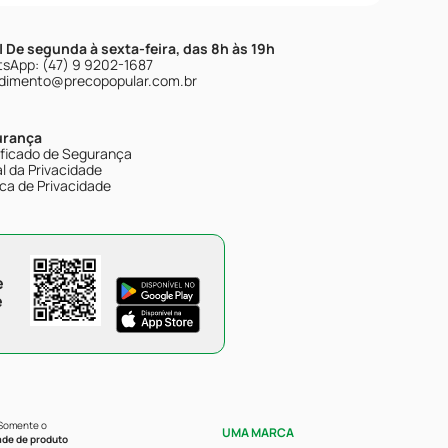
| De segunda à sexta-feira, das 8h às 19h
sApp: (47) 9 9202-1687
dimento@precopopular.com.br
urança
ificado de Segurança
l da Privacidade
ica de Privacidade
e
e
 Somente o
UMA MARCA
ade de produto