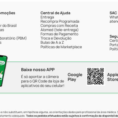
romoções
Central de Ajuda
SAC 
Entrega
What
Recompra Programada
aten
 do Brasil
Compras com Receita
tas
Alomed (tele-entrega)
Formas de Pagamento
Seg
boratório (PBM)
Troca e Devolução
Cert
s
Bulas de A a Z
Porta
Políticas de Marketplace
Polít
Baixe nosso APP
Google
Appl
É só apontar a câmera
Play
Stor
para o QR Code da loja de
aplicativos do seu celular!
e não substituem, em hipótese alguma, as orientações dadas pelo profissional da área médica.
tratamento adequado.
Todos os pedidos efetuados estão sujeitos à confirmação da disponibilid