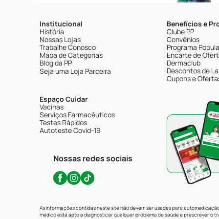
Institucional
Benefícios e P
História
Clube PP
Nossas Lojas
Convênios
Trabalhe Conosco
Programa Popular
Mapa de Categorias
Encarte de Ofer
Blog da PP
Dermaclub
Descontos de La
Seja uma Loja Parceira
Cupons e Oferta
Espaço Cuidar
Vacinas
Serviços Farmacêuticos
Testes Rápidos
Autoteste Covid-19
Nossas redes sociais
As informações contidas neste site não devem ser usadas para automedicação 
médico está apto a diagnosticar qualquer problema de saúde e prescrever o 