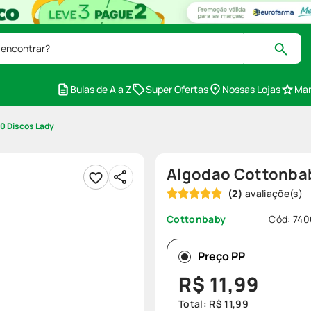
 encontrar?
Bulas de A a Z
Super Ofertas
Nossas Lojas
Mar
0 Discos Lady
Algodao Cottonbab
(
2
)
Cód
:
740
Cottonbaby
Preço PP
R$
11
,
99
Total:
R$
11
,
99