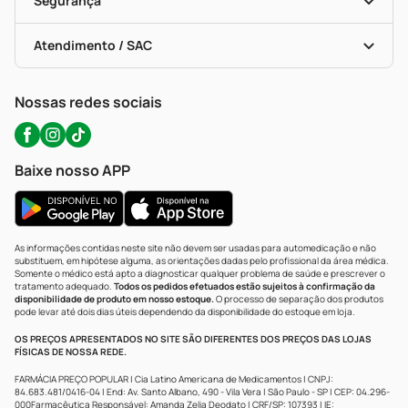
Segurança
Troca E Devolução
Testes Rápidos
Bulas De A A Z
Autoteste Covid-19
Certificado De Segurança
Políticas De Marketplace
Portal Da Privacidade
Atendimento / SAC
Política De Privacidade
WhatsApp (47) 9202-1687
Atendimento@precopopular.com.br
Nossas redes sociais
Baixe nosso APP
As informações contidas neste site não devem ser usadas para automedicação e não
substituem, em hipótese alguma, as orientações dadas pelo profissional da área médica.
Somente o médico está apto a diagnosticar qualquer problema de saúde e prescrever o
tratamento adequado.
Todos os pedidos efetuados estão sujeitos à confirmação da
disponibilidade de produto em nosso estoque.
O processo de separação dos produtos
pode levar até dois dias úteis dependendo da disponibilidade do estoque em loja.
OS PREÇOS APRESENTADOS NO SITE SÃO DIFERENTES DOS PREÇOS DAS LOJAS
FÍSICAS DE NOSSA REDE.
FARMÁCIA PREÇO POPULAR | Cia Latino Americana de Medicamentos | CNPJ:
84.683.481/0416-04 | End: Av. Santo Albano, 490 - Vila Vera | São Paulo - SP | CEP: 04.296-
000Farmacêutica Responsável: Amanda Zelia Deodato | CRF/SP: 107393 | IE: