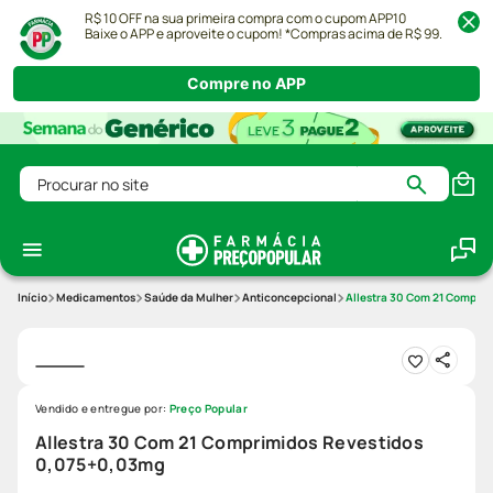
R$ 10 OFF na sua primeira compra com o cupom APP10
Baixe o APP e aproveite o cupom! *Compras acima de R$ 99.
Compre no APP
Procurar no site
Medicamentos
Saúde da Mulher
Anticoncepcional
Allestra 30 Com 21 Compri
Vendido e entregue por:
Preço Popular
Allestra 30 Com 21 Comprimidos Revestidos
0,075+0,03mg