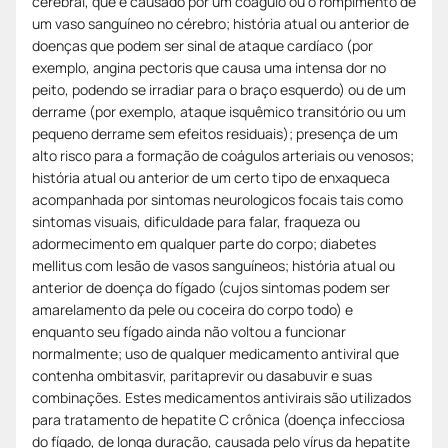
cerebral, que é causado por um coágulo ou o rompimento de
um vaso sanguíneo no cérebro; história atual ou anterior de
doenças que podem ser sinal de ataque cardíaco (por
exemplo, angina pectoris que causa uma intensa dor no
peito, podendo se irradiar para o braço esquerdo) ou de um
derrame (por exemplo, ataque isquêmico transitório ou um
pequeno derrame sem efeitos residuais); presença de um
alto risco para a formação de coágulos arteriais ou venosos;
história atual ou anterior de um certo tipo de enxaqueca
acompanhada por sintomas neurologicos focais tais como
sintomas visuais, dificuldade para falar, fraqueza ou
adormecimento em qualquer parte do corpo; diabetes
mellitus com lesão de vasos sanguíneos; história atual ou
anterior de doença do fígado (cujos sintomas podem ser
amarelamento da pele ou coceira do corpo todo) e
enquanto seu fígado ainda não voltou a funcionar
normalmente; uso de qualquer medicamento antiviral que
contenha ombitasvir, paritaprevir ou dasabuvir e suas
combinações. Estes medicamentos antivirais são utilizados
para tratamento de hepatite C crônica (doença infecciosa
do fígado, de longa duração, causada pelo vírus da hepatite