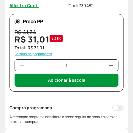
Cód
:
739482
Allestra Conti
Preço PP
R$
41
,
34
R$
31
,
01
25%
Total:
R$
31
,
01
Formas de pagamento
Adicionar à sacola
Compra programada
A recompra programa considera o preço regular do produto para as
próximas compras.