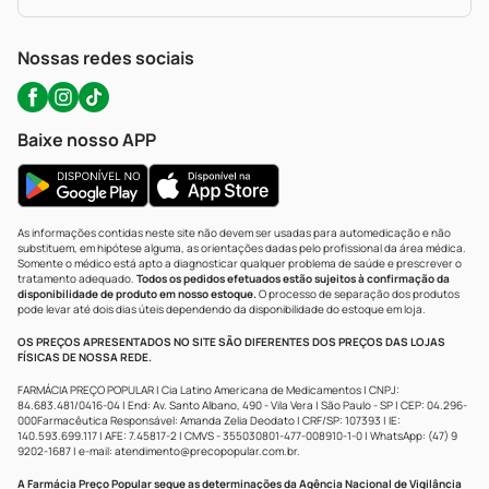
Política De Privacidade
WhatsApp (47) 9202-1687
Atendimento@precopopular.com.br
Nossas redes sociais
Baixe nosso APP
As informações contidas neste site não devem ser usadas para automedicação e não
substituem, em hipótese alguma, as orientações dadas pelo profissional da área médica.
Somente o médico está apto a diagnosticar qualquer problema de saúde e prescrever o
tratamento adequado.
Todos os pedidos efetuados estão sujeitos à confirmação da
disponibilidade de produto em nosso estoque.
O processo de separação dos produtos
pode levar até dois dias úteis dependendo da disponibilidade do estoque em loja.
OS PREÇOS APRESENTADOS NO SITE SÃO DIFERENTES DOS PREÇOS DAS LOJAS
FÍSICAS DE NOSSA REDE.
FARMÁCIA PREÇO POPULAR | Cia Latino Americana de Medicamentos | CNPJ:
84.683.481/0416-04 | End: Av. Santo Albano, 490 - Vila Vera | São Paulo - SP | CEP: 04.296-
000Farmacêutica Responsável: Amanda Zelia Deodato | CRF/SP: 107393 | IE:
140.593.699.117 | AFE: 7.45817-2 | CMVS - 355030801-477-008910-1-0 | WhatsApp: (47) 9
9202-1687 | e-mail:
atendimento@precopopular.com.br
.
A Farmácia Preço Popular segue as determinações da Agência Nacional de Vigilância