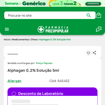
Procurar no site
Medicamentos
Olhos
Alphagan 0,2% Solução 5ml
Vendido e entregue por:
Preço Popular
Alphagan 0,2% Solução 5ml
Cód
:
645452
Allergan
Desconto de Laboratório