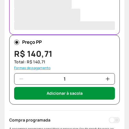
Preço PP
R$
140
,
71
Total:
R$
140
,
71
Formas de pagamento
Adicionar à sacola
Compra programada
A recompra programa considera o preço regular do produto para as