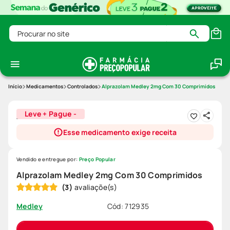
Procurar no site
Medicamentos
Controlados
Alprazolam Medley 2mg Com 30 Comprimidos
Leve + Pague -
Esse medicamento exige receita
Vendido e entregue por:
Preço Popular
Alprazolam Medley 2mg Com 30 Comprimidos
(
3
)
Cód
:
712935
Medley