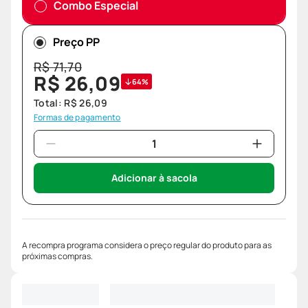
Combo Especial
Preço PP
R$
71
,
70
R$
26
,
09
64%
Total:
R$
26
,
09
Formas de pagamento
Adicionar à sacola
A recompra programa considera o preço regular do produto para as
próximas compras.