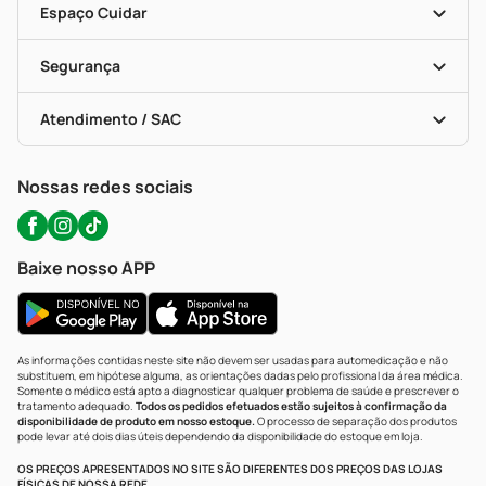
Dermaclub
Recompra Programada
Espaço Cuidar
Descontos De Laboratório (PBM)
Compras Com Receita
Cupons E Ofertas
Alomed (tele-Entrega)
Vacinas
Formas De Pagamento
Serviços Farmacêuticos
Segurança
Troca E Devolução
Testes Rápidos
Bulas De A A Z
Autoteste Covid-19
Certificado De Segurança
Políticas De Marketplace
Portal Da Privacidade
Atendimento / SAC
Política De Privacidade
WhatsApp (47) 9202-1687
Atendimento@precopopular.com.br
Nossas redes sociais
Baixe nosso APP
As informações contidas neste site não devem ser usadas para automedicação e não
substituem, em hipótese alguma, as orientações dadas pelo profissional da área médica.
Somente o médico está apto a diagnosticar qualquer problema de saúde e prescrever o
tratamento adequado.
Todos os pedidos efetuados estão sujeitos à confirmação da
disponibilidade de produto em nosso estoque.
O processo de separação dos produtos
pode levar até dois dias úteis dependendo da disponibilidade do estoque em loja.
OS PREÇOS APRESENTADOS NO SITE SÃO DIFERENTES DOS PREÇOS DAS LOJAS
FÍSICAS DE NOSSA REDE.