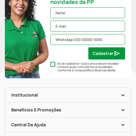
novidades da PP
Cadastrar
Ao se cadastrar você concorda em receber
comunicação com ofertas e novidades,
conforme a nossa
política de privacidade
.
Institucional
História
Nossas Lojas
Benefícios E Promoções
Trabalhe Conosco
Mapa De Categorias
Clube PP
Blog Da PP
Convênios
Central De Ajuda
Seja Uma Loja Parceira
Programa Popular Do Brasil
Encarte De Ofertas
Entrega