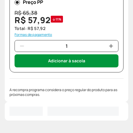
Preço PP
R$
65
,
38
R$
57
,
92
11%
Total:
R$
57
,
92
Formas de pagamento
Adicionar à sacola
A recompra programa considera o preço regular do produto para as
próximas compras.