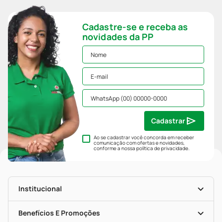
Cadastre-se e receba as
novidades da PP
Cadastrar
Ao se cadastrar você concorda em receber
comunicação com ofertas e novidades,
conforme a nossa
política de privacidade
.
Institucional
História
Nossas Lojas
Benefícios E Promoções
Trabalhe Conosco