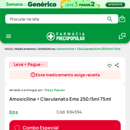
Procurar no site
Medicamentos
Antibióticos
Amoxicilina + Clavulanato Ems 250/5ml 75ml
Leve + Pague -
Esse medicamento exige receita
Vendido e entregue por:
Preço Popular
Amoxicilina + Clavulanato Ems 250/5ml 75ml
Cód
:
694594
Ems
Combo Especial