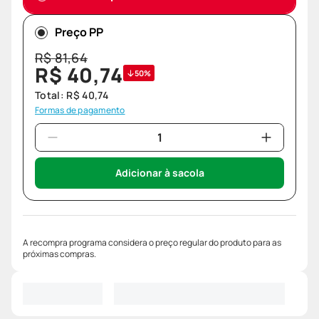
Preço PP
R$
81
,
64
R$
40
,
74
50%
Total:
R$
40
,
74
Formas de pagamento
Adicionar à sacola
A recompra programa considera o preço regular do produto para as
próximas compras.