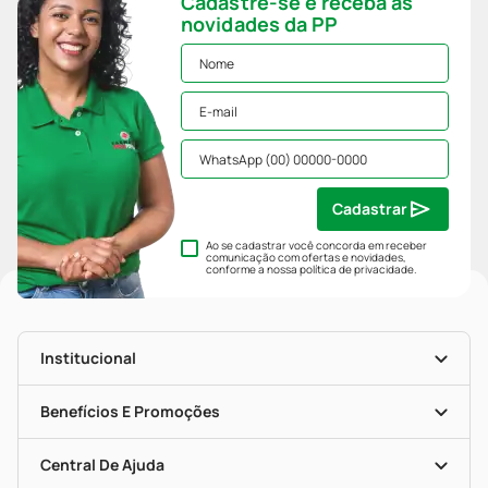
Cadastre-se e receba as
novidades da PP
Cadastrar
Ao se cadastrar você concorda em receber
comunicação com ofertas e novidades,
conforme a nossa
política de privacidade
.
Institucional
História
Nossas Lojas
Benefícios E Promoções
Trabalhe Conosco
Mapa De Categorias
Clube PP
Blog Da PP
Convênios
Central De Ajuda
Seja Uma Loja Parceira
Programa Popular Do Brasil