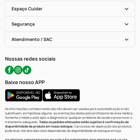
Encarte De Ofertas
Entrega
Dermaclub
Recompra Programada
Espaço Cuidar
Descontos De Laboratório (PBM)
Compras Com Receita
Cupons E Ofertas
Alomed (tele-Entrega)
Vacinas
Formas De Pagamento
Serviços Farmacêuticos
Segurança
Troca E Devolução
Testes Rápidos
Bulas De A A Z
Autoteste Covid-19
Certificado De Segurança
Políticas De Marketplace
Portal Da Privacidade
Atendimento / SAC
Política De Privacidade
WhatsApp (47) 9202-1687
Atendimento@precopopular.com.br
Nossas redes sociais
Baixe nosso APP
As informações contidas neste site não devem ser usadas para automedicação e não
substituem, em hipótese alguma, as orientações dadas pelo profissional da área médica.
Somente o médico está apto a diagnosticar qualquer problema de saúde e prescrever o
tratamento adequado.
Todos os pedidos efetuados estão sujeitos à confirmação da
disponibilidade de produto em nosso estoque.
O processo de separação dos produtos
pode levar até dois dias úteis dependendo da disponibilidade do estoque em loja.