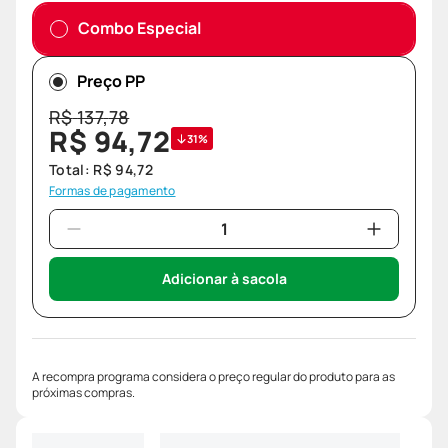
Combo Especial
Preço PP
R$
137
,
78
R$
94
,
72
31%
Total:
R$
94
,
72
Formas de pagamento
Adicionar à sacola
A recompra programa considera o preço regular do produto para as
próximas compras.