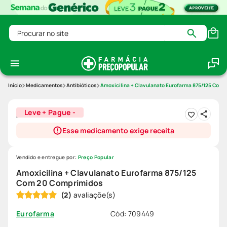
Procurar no site
Medicamentos
Antibióticos
Amoxicilina + Clavulanato Eurofarma 875/125 Com
Leve + Pague -
Esse medicamento exige receita
Vendido e entregue por:
Preço Popular
Amoxicilina + Clavulanato Eurofarma 875/125
Com 20 Comprimidos
(
2
)
Cód
:
709449
Eurofarma