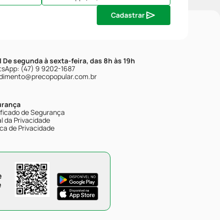
Cadastrar
| De segunda à sexta-feira, das 8h às 19h
sApp: (47) 9 9202-1687
dimento@precopopular.com.br
urança
ificado de Segurança
l da Privacidade
ica de Privacidade
e
e