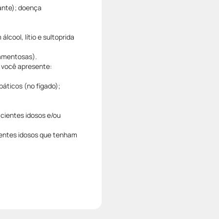
ante); doença
lcool, lítio e sultoprida
amentosas).
o você apresente:
áticos (no fígado);
cientes idosos e/ou
ientes idosos que tenham