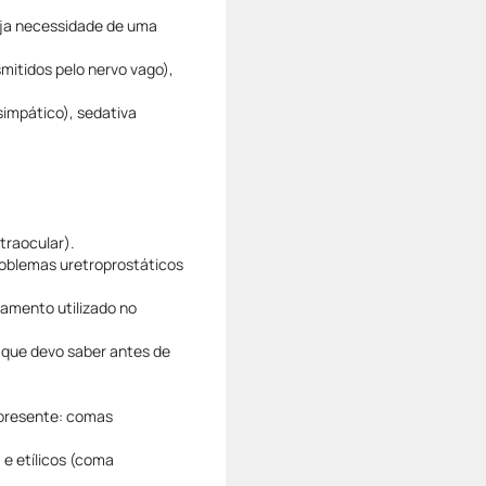
aja necessidade de uma
smitidos pelo nervo vago),
simpático), sedativa
:
traocular).
problemas uretroprostáticos
amento utilizado no
 que devo saber antes de
apresente: comas
e etílicos (coma