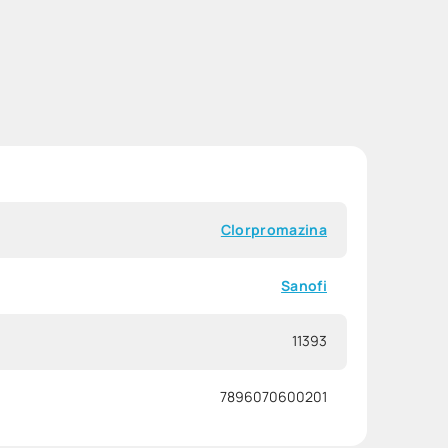
Clorpromazina
Sanofi
11393
7896070600201