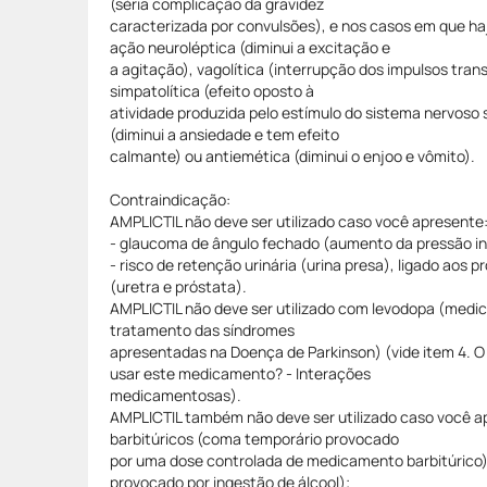
(séria complicação da gravidez
caracterizada por convulsões), e nos casos em que h
ação neuroléptica (diminui a excitação e
a agitação), vagolítica (interrupção dos impulsos tran
simpatolítica (efeito oposto à
atividade produzida pelo estímulo do sistema nervoso 
(diminui a ansiedade e tem efeito
calmante) ou antiemética (diminui o enjoo e vômito).
Contraindicação:
AMPLICTIL não deve ser utilizado caso você apresente
- glaucoma de ângulo fechado (aumento da pressão in
- risco de retenção urinária (urina presa), ligado aos 
(uretra e próstata).
AMPLICTIL não deve ser utilizado com levodopa (medic
tratamento das síndromes
apresentadas na Doença de Parkinson) (vide item 4. O
usar este medicamento? - Interações
medicamentosas).
AMPLICTIL também não deve ser utilizado caso você 
barbitúricos (coma temporário provocado
por uma dose controlada de medicamento barbitúrico) 
provocado por ingestão de álcool);