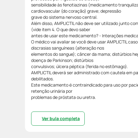
sensibilidade às fenotiazinas (medicamento tranquiliz
cardiovascular (do coração) grave; depressão
grave do sistema nervoso central.
Além disso, AMPLICTIL não deve ser utilizado junto com á
(vide item 4. O que devo saber
antes de usar este medicamento? - Interações medic
O médico vai avaliar se você deve usar AMPLICTIL cas
discrasias sanguíneas (alteração nos
elementos do sangue); câncer da mama; distúrbios hep
doença de Parkinson; distúrbios
convulsivos; úlcera péptica (ferida no estômago).
AMPLICTIL deverá ser administrado com cautela em pa
debilitados.
Este medicamento é contraindicado para uso por pac
retenção urinária por
problemas de próstata ou uretra.
Ver bula completa