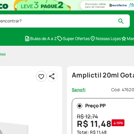
 encontrar?
Bulas de A a Z
Super Ofertas
Nossas Lojas
Mar
/ml
Amplictil 20ml Go
Cód
:
4762
Sanofi
Preço PP
R$
12
,
74
R$
11
,
48
10%
Total:
R$
11
,
48