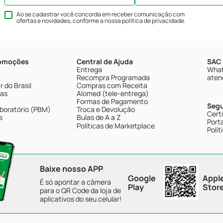
Ao se cadastrar você concorda em receber comunicação com
ofertas e novidades, conforme a nossa
política de privacidade
.
romoções
Central de Ajuda
SAC 
Entrega
What
Recompra Programada
aten
 do Brasil
Compras com Receita
tas
Alomed (tele-entrega)
Formas de Pagamento
Seg
boratório (PBM)
Troca e Devolução
Cert
s
Bulas de A a Z
Porta
Políticas de Marketplace
Polít
Baixe nosso APP
Google
Appl
É só apontar a câmera
Play
Stor
para o QR Code da loja de
aplicativos do seu celular!