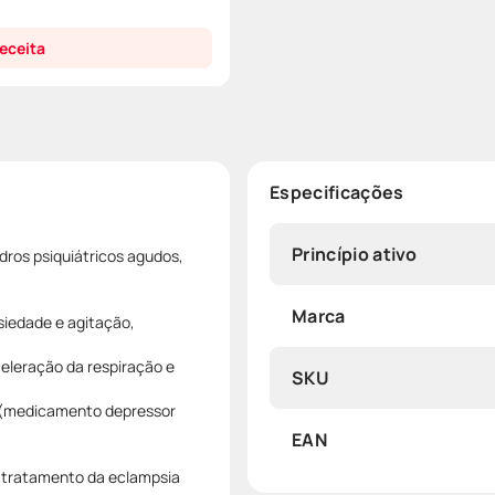
eceita
Especificações
Princípio ativo
ros psiquiátricos agudos,
Marca
iedade e agitação,
celeração da respiração e
SKU
s (medicamento depressor
EAN
no tratamento da eclampsia