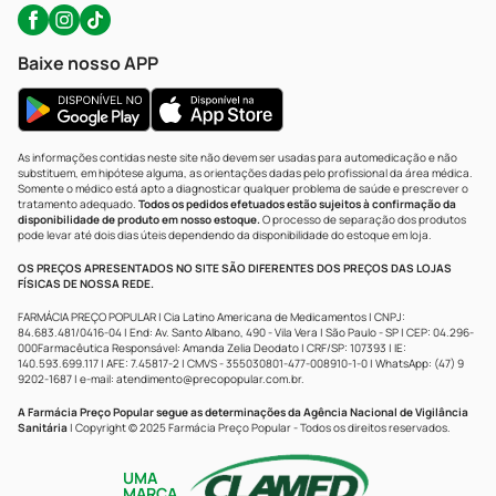
Baixe nosso APP
As informações contidas neste site não devem ser usadas para automedicação e não
substituem, em hipótese alguma, as orientações dadas pelo profissional da área médica.
Somente o médico está apto a diagnosticar qualquer problema de saúde e prescrever o
tratamento adequado.
Todos os pedidos efetuados estão sujeitos à confirmação da
disponibilidade de produto em nosso estoque.
O processo de separação dos produtos
pode levar até dois dias úteis dependendo da disponibilidade do estoque em loja.
OS PREÇOS APRESENTADOS NO SITE SÃO DIFERENTES DOS PREÇOS DAS LOJAS
FÍSICAS DE NOSSA REDE.
FARMÁCIA PREÇO POPULAR | Cia Latino Americana de Medicamentos | CNPJ:
84.683.481/0416-04 | End: Av. Santo Albano, 490 - Vila Vera | São Paulo - SP | CEP: 04.296-
000Farmacêutica Responsável: Amanda Zelia Deodato | CRF/SP: 107393 | IE:
140.593.699.117 | AFE: 7.45817-2 | CMVS - 355030801-477-008910-1-0 | WhatsApp: (47) 9
9202-1687 | e-mail:
atendimento@precopopular.com.br
.
A Farmácia Preço Popular segue as determinações da Agência Nacional de Vigilância
Sanitária
| Copyright © 2025 Farmácia Preço Popular - Todos os direitos reservados.
UMA
MARCA