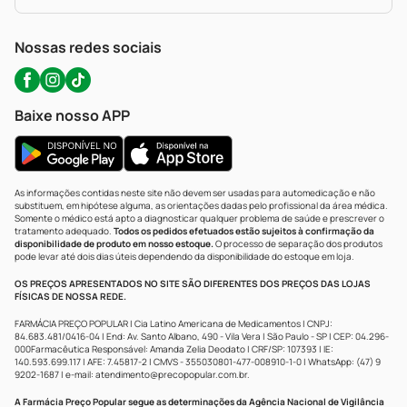
Política De Privacidade
WhatsApp (47) 9202-1687
Atendimento@precopopular.com.br
Nossas redes sociais
Baixe nosso APP
As informações contidas neste site não devem ser usadas para automedicação e não
substituem, em hipótese alguma, as orientações dadas pelo profissional da área médica.
Somente o médico está apto a diagnosticar qualquer problema de saúde e prescrever o
tratamento adequado.
Todos os pedidos efetuados estão sujeitos à confirmação da
disponibilidade de produto em nosso estoque.
O processo de separação dos produtos
pode levar até dois dias úteis dependendo da disponibilidade do estoque em loja.
OS PREÇOS APRESENTADOS NO SITE SÃO DIFERENTES DOS PREÇOS DAS LOJAS
FÍSICAS DE NOSSA REDE.
FARMÁCIA PREÇO POPULAR | Cia Latino Americana de Medicamentos | CNPJ:
84.683.481/0416-04 | End: Av. Santo Albano, 490 - Vila Vera | São Paulo - SP | CEP: 04.296-
000Farmacêutica Responsável: Amanda Zelia Deodato | CRF/SP: 107393 | IE:
140.593.699.117 | AFE: 7.45817-2 | CMVS - 355030801-477-008910-1-0 | WhatsApp: (47) 9
9202-1687 | e-mail:
atendimento@precopopular.com.br
.
A Farmácia Preço Popular segue as determinações da Agência Nacional de Vigilância